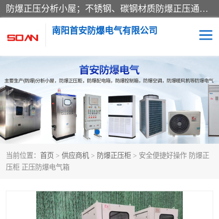
防爆正压分析小屋；不锈钢、碳钢材质防爆正压通风柜，分上下、左右、外挂三种款式；立式、挂式防爆配电柜体；不锈钢、碳钢防爆变频、磁力、星三角启动器；不锈钢、碳钢、铸铝防爆控制箱柜；可操作按键、多块式防爆仪表箱；多材质防爆接线箱；台式防爆电脑、防爆监视器。产品适配石油、化工、煤炭、电力、纺织、酿酒、航天、铁路、冶金、船舶、消防、市政等多行业工况使用。
南阳首安防爆电气有限公司
防爆小屋
防爆正压柜
防爆空调
防爆配电箱
防爆控制箱
防爆接线箱
当前位置：
首页
>
供应商机
>
防爆正压柜
> 安全便捷好操作 防爆正
防爆操作柱
防爆监视显示器
压柜 正压防爆电气箱
防爆检修箱
防爆暖风机