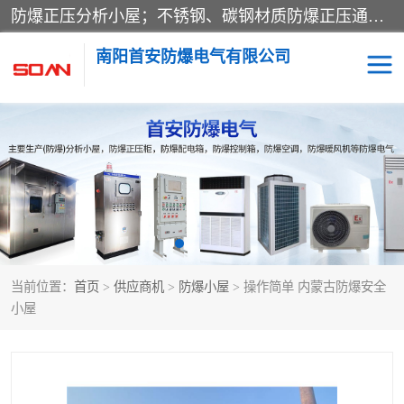
防爆正压分析小屋；不锈钢、碳钢材质防爆正压通风柜，分上下、左右、外挂三种款式；立式、挂式防爆配电柜体；不锈钢、碳钢防爆变频、磁力、星三角启动器；不锈钢、碳钢、铸铝防爆控制箱柜；可操作按键、多块式防爆仪表箱；多材质防爆接线箱；台式防爆电脑、防爆监视器。产品适配石油、化工、煤炭、电力、纺织、酿酒、航天、铁路、冶金、船舶、消防、市政等多行业工况使用。
南阳首安防爆电气有限公司
防爆小屋
防爆正压柜
防爆空调
防爆配电箱
防爆控制箱
防爆接线箱
当前位置：
首页
>
供应商机
>
防爆小屋
> 操作简单 内蒙古防爆安全
防爆操作柱
防爆监视显示器
小屋
防爆检修箱
防爆暖风机