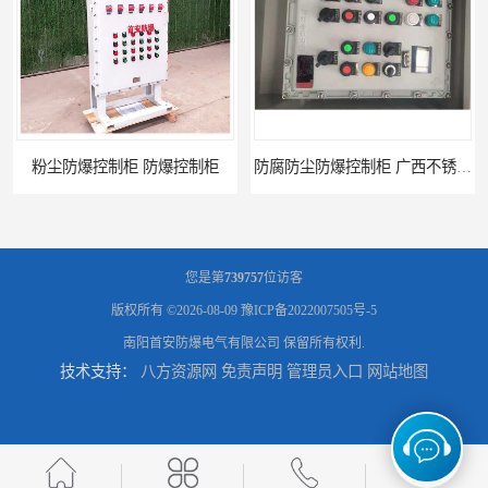
粉尘防爆控制柜 防爆控制柜
防腐防尘防爆控制柜 广西不锈钢防爆柜
您是第
739757
位访客
版权所有 ©2026-08-09
豫ICP备2022007505号-5
南阳首安防爆电气有限公司
保留所有权利.
技术支持：
八方资源网
免责声明
管理员入口
网站地图
防腐防尘防爆控制柜 湖北防爆控制箱
防腐防尘防爆控制柜 广东防爆控制柜