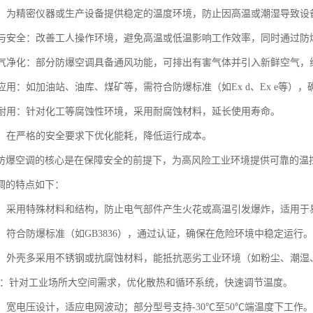
保护：为精密仪器或生产设备提供稳定的温度环境，防止因高温或潮湿导致设
舒适与安全：改善工人操作环境，避免高温或低温影响工作效率，同时通过
与空气净化：部分防爆空调具备通风功能，可排出有害气体并引入新鲜空气，
所应用：如加油站、油库、煤矿等，需符合防爆标准（如Ex d、Ex e等）
蚀与耐用：针对化工等腐蚀性环境，采用耐腐蚀材料，延长使用寿命。
效率：在严格的安全要求下优化能耗，降低运行成本。
防爆空调的核心是在保障安全的前提下，为高风险工业环境提供可靠的温
调的特点如下：
设计：采用特殊材料和结构，防止电气部件产生火花或高温引发爆炸，适用于
性：符合防爆标准（如GB3836），通过认证，确保在危险环境中稳定运行。
性强：外壳多采用不锈钢或抗腐蚀材料，能抵抗恶劣工业环境（如粉尘、潮湿
/制热：针对工业场所大空间需求，优化散热和循环系统，快速调节温度。
行：宽电压设计，适应电网波动；部分型号支持-30℃至50℃端温度下工作。