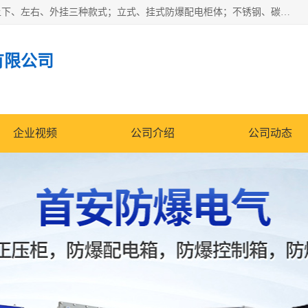
防爆正压分析小屋；不锈钢、碳钢材质防爆正压通风柜，分上下、左右、外挂三种款式；立式、挂式防爆配电柜体；不锈钢、碳钢防爆变频、磁力、星三角启动器；不锈钢、碳钢、铸铝防爆控制箱柜；可操作按键、多块式防爆仪表箱；多材质防爆接线箱；台式防爆电脑、防爆监视器。产品适配石油、化工、煤炭、电力、纺织、酿酒、航天、铁路、冶金、船舶、消防、市政等多行业工况使用。
有限公司
企业视频
公司介绍
公司动态