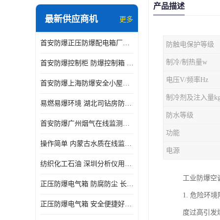
产品描述
最新供应商机
更多
首安防爆正压防爆配电箱厂家直供
防触电保护等级
制冷/制热量w
首安防爆控制柜 防爆控制箱 厂家直售
电压V/频率Hz
首安防爆上海防爆安全小屋厂家直售
制冷剂及注入量k
易燃易爆环境 湖北司钻房防爆分析小屋
防水等级
首安防爆广州烟气在线监测防爆分析小屋厂家直售
功能
操作简单 内蒙古水质在线监测防爆小屋
电源
纺织化工石油 深圳分析仪用防爆小屋
工业防爆空
正压防爆电气箱 防腐防尘 长沙正压型防爆电箱
1. 危险
正压防爆电气箱 安全便捷好操作 深圳防爆电气柜
度过高引发