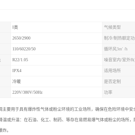
I类
气候类型
2650/2900
制冷/制热额定
110/60220/50
循环风3m' /h
g
R22/1.05
噪音室内/室外B(
IPX4
适用场所
冷暖
是否定制
220V/380V/50Hz
功率
调主要用于具有爆炸性气体或粉尘环境的工业场所，确保在危险环境中安
环境降温或升温：在石油、化工、制药、等存在易燃易爆气体或粉尘的场所
爆炸。