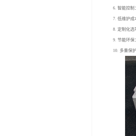
6. 智能
7. 低维
8. 定制
9. 节能
10. 多