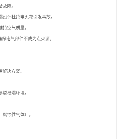
备故障。
防爆设计杜绝电火花引发事故。
维持空气质量。
，确保电气部件不成为点火源。
控解决方案。
易燃易爆环境。
、腐蚀性气体）。