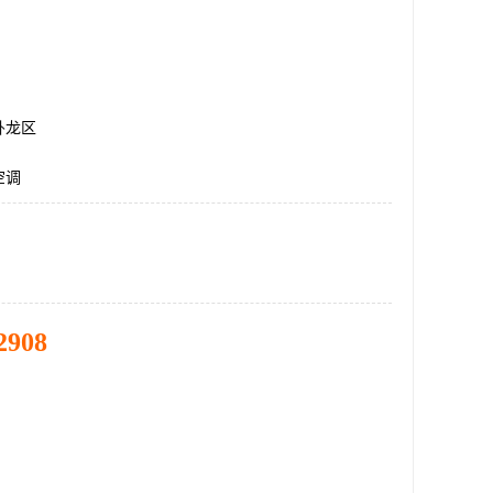
卧龙区
空调
2908