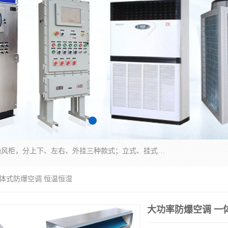
防爆正压分析小屋；不锈钢、碳钢材质防爆正压通风柜，分上下、左右、外挂三种款式；立式、挂式防爆配电柜体；不锈钢、碳钢防爆变频、磁力、星三角启动器；不锈钢、碳钢、铸铝防爆控制箱柜；可操作按键、多块式防爆仪表箱；多材质防爆接线箱；台式防爆电脑、防爆监视器。产品适配石油、化工、煤炭、电力、纺织、酿酒、航天、铁路、冶金、船舶、消防、市政等多行业工况使用。
一体式防爆空调 恒温恒湿
大功率防爆空调 一