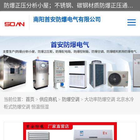
防爆正压分析小屋；不锈钢、碳钢材质防爆正压通风柜，分上下、左右、外挂三种款式；立式、挂式防爆配电柜体；不锈钢、碳钢防爆变频、磁力、星三角启动器；不锈钢、碳钢、铸铝防爆控制箱柜；可操作按键、多块式防爆仪表箱；多材质防爆接线箱；台式防爆电脑、防爆监视器。产品适配石油、化工、煤炭、电力、纺织、酿酒、航天、铁路、冶金、船舶、消防、市政等多行业工况使用。
南阳首安防爆电气有限公司
防爆小屋
防爆正压柜
防爆空调
防爆配电箱
防爆控制箱
防爆接线箱
当前位置：
首页
>
供应商机
>
防爆空调
> 大功率防爆空调 北京水冷
防爆操作柱
防爆监视显示器
柜式防爆空调 恒温恒湿
防爆检修箱
防爆暖风机