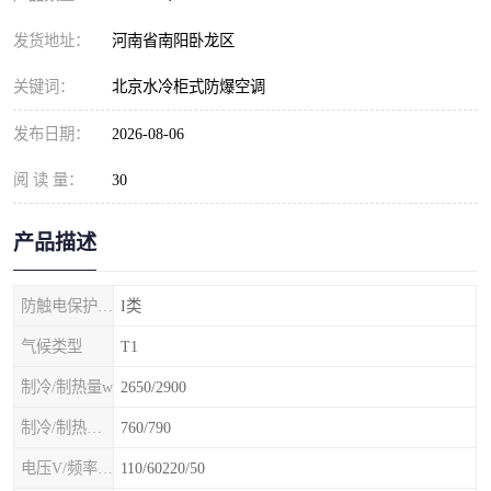
发货地址：
河南省南阳卧龙区
关键词：
北京水冷柜式防爆空调
发布日期：
2026-08-06
阅 读 量：
30
产品描述
防触电保护等级
I类
气候类型
T1
制冷/制热量w
2650/2900
制冷/制热额定功率W
760/790
电压V/频率Hz
110/60220/50