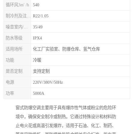
循环风3m' /h
540
制冷剂及注入量kg
R22/1.05
噪音室内/室外B(A>
35/49
防水等级
IPX4
适用场所
化工厂实验室、防爆仓库、氢气仓库
功能
冷暖
是否定制
支持定制
电源
220V/380V/50Hz
功率
5000A
窗式防爆空调主要用于具有爆炸性气体或粉尘的危险环
境中，确保安全制冷或制热。它通过特殊设计和材料防
止电火花或高温引发爆炸，适用于石油、化工、制药、