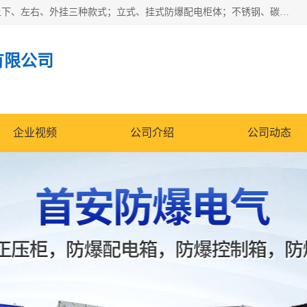
防爆正压分析小屋；不锈钢、碳钢材质防爆正压通风柜，分上下、左右、外挂三种款式；立式、挂式防爆配电柜体；不锈钢、碳钢防爆变频、磁力、星三角启动器；不锈钢、碳钢、铸铝防爆控制箱柜；可操作按键、多块式防爆仪表箱；多材质防爆接线箱；台式防爆电脑、防爆监视器。产品适配石油、化工、煤炭、电力、纺织、酿酒、航天、铁路、冶金、船舶、消防、市政等多行业工况使用。
有限公司
企业视频
公司介绍
公司动态