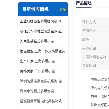
产品描述
最新供应商机
更多
工业取暖设备防爆暖风机 2kw-30kw 壁挂式、立式
保护方式
使用环境
机柜式2p冷暖型防爆空调 壁挂式防爆空调 定制厂家
颜色
河南集装箱式防爆小屋
用途范围
恒温恒湿 上海一体式防爆空调
主回路额定电流
生产厂家 上海防爆小屋
突跳时间
价格美丽 广州防爆小屋
防爆启动器
深圳防爆洁净空调机系列 噪音低
所的电气设
湖南水冷柜式防爆空调
构等）限制
易燃易爆环境 湖北集装箱式防爆小屋
防爆变频配