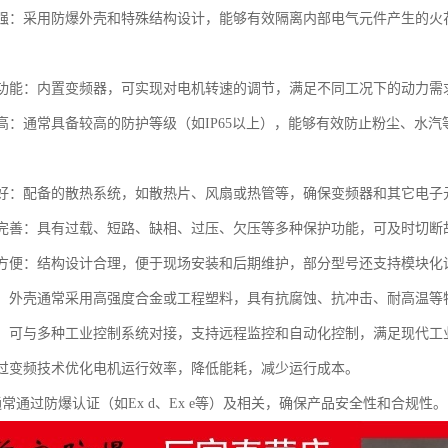
性能强：采用防爆外壳和特殊结构设计，能够有效隔离内部电气元件产生的
控制功能：内置变频器，可实现对电机转速的调节，满足不同工况下的动力
等级高：通常具备较高的防护等级（如IP65以上），能够有效防止粉尘、
。
性能好：配备的散热系统，如散热片、风扇或热管等，确保变频器和其它电
保护完善：具有过载、短路、缺相、过压、欠压等多种保护功能，可及时切
维护方便：结构设计合理，便于现场安装和后期维护，部分型号还支持模块
耐用：外壳通常采用高强度合金或工程塑料，具有抗腐蚀、抗冲击、耐高温
性强：可与多种工业控制系统对接，支持远程监控和自动化控制，满足现代工
：通过变频技术优化电机运行效率，降低能耗，减少运行成本。
：通常通过防爆认证（如Ex d、Ex e等）及相关，确保产品安全性和合规性。