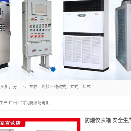
防爆正压分析小屋；不锈钢、碳钢材质防爆正压通风柜，分上下、左右、外挂三种款式；立式、挂式防爆配电柜体；不锈钢、碳钢防爆变频、磁力、星三角启动器；不锈钢、碳钢、铸铝防爆控制箱柜；可操作按键、多块式防爆仪表箱；多材质防爆接线箱；台式防爆电脑、防爆监视器。产品适配石油、化工、煤炭、电力、纺织、酿酒、航天、铁路、冶金、船舶、消防、市政等多行业工况使用。
全生产 广州不锈钢防爆配电柜
防爆仪表箱 安全生