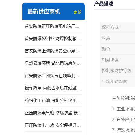
产品描述
最新供应商机
更多
首安防爆正压防爆配电箱厂家直供
保护方式
材质
首安防爆控制柜 防爆控制箱 厂家直售
颜色
首安防爆上海防爆安全小屋厂家直售
相对温度
易燃易爆环境 湖北司钻房防爆分析小屋
控制箱防护等级
首安防爆广州烟气在线监测防爆分析小屋厂家直售
平均相对湿度
操作简单 内蒙古水质在线监测防爆小屋
三防控制箱
纺织化工石油 深圳分析仪用防爆小屋
1. 工业
正压防爆电气箱 防腐防尘 长沙正压型防爆电箱
2. 户外
正压防爆电气箱 安全便捷好操作 深圳防爆电气柜
3. 特殊