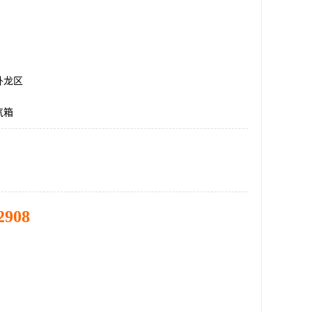
卧龙区
气箱
2908