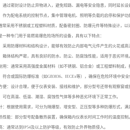
防护：通过密封设计防止异物进入，避免短路、漏电等安全隐患，同时延长设
控制：作为配电系统的控制节点，集中管理电机、照明等负载的启停和保护功
通常采用不锈钢或工程塑料材质，配备密封圈、防爆元件等特殊设计，以
是一种专门用于易燃易爆危险场所的设备，具有以下特点：
性能：采用防爆材料和结构设计，能够有效防止内部电气元件产生的火花或
性好：箱体结构严密，具有良好的防水、防尘、防腐蚀性能，适用于恶劣环境
坚固耐用：通常采用高强度金属材料（如不锈钢、铝合金）或工程塑料制成
靠：符合或国际防爆标准（如GB3836、IECEx等），确保在危险环境中安
维护方便：设计合理，便于仪表安装、接线和维护，部分型号还带有观察窗或
性强：可在高温、低温、潮湿、腐蚀性气体等多种恶劣环境下正常工作。
化设计：根据使用需求，可分为隔爆型、增安型、正压型等多种防爆形式，满
的散热性能：部分型号配备散热装置，确保箱内仪表长时间工作时的温度控制
级高：通常达到IP54及以上防护等级，有效防止外界物质侵入。