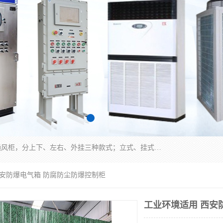
防爆正压分析小屋；不锈钢、碳钢材质防爆正压通风柜，分上下、左右、外挂三种款式；立式、挂式防爆配电柜体；不锈钢、碳钢防爆变频、磁力、星三角启动器；不锈钢、碳钢、铸铝防爆控制箱柜；可操作按键、多块式防爆仪表箱；多材质防爆接线箱；台式防爆电脑、防爆监视器。产品适配石油、化工、煤炭、电力、纺织、酿酒、航天、铁路、冶金、船舶、消防、市政等多行业工况使用。
西安防爆电气箱 防腐防尘防爆控制柜
工业环境适用 西安