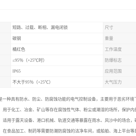
短路、过载、断相、漏电闭锁
尺寸
碳钢
重量
橘红色
工作温度
≤95％（+25℃时）
防爆标志
IP65
应用范围
不大于95％（+25℃）
大气压力
是一种具有防水、防尘、防腐蚀功能的电气控制设备，主要用于恶劣环境
环境：用于化工、冶金、矿山等存在腐蚀性气体、粉尘或潮湿的场所，保护
应用：适用于露天设备、港口机械、轨道交通等暴露在雨水、风沙中的场合
场所：在食品加工、制药等需要防潮防腐蚀的洁净车间，或船舶、海上平台