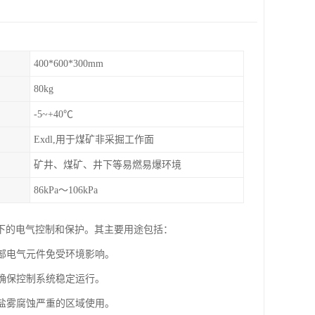
400*600*300mm
80kg
-5~+40℃
Exdl,用于煤矿非采掘工作面
矿井、煤矿、井下等易燃易爆环境
86kPa～106kPa
下的电气控制和保护。其主要用途包括：
内部电气元件免受环境影响。
，确保控制系统稳定运行。
等盐雾腐蚀严重的区域使用。