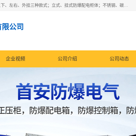
防爆正压分析小屋；不锈钢、碳钢材质防爆正压通风柜，分上下、左右、外挂三种款式；立式、挂式防爆配电柜体；不锈钢、碳钢防爆变频、磁力、星三角启动器；不锈钢、碳钢、铸铝防爆控制箱柜；可操作按键、多块式防爆仪表箱；多材质防爆接线箱；台式防爆电脑、防爆监视器。产品适配石油、化工、煤炭、电力、纺织、酿酒、航天、铁路、冶金、船舶、消防、市政等多行业工况使用。
有限公司
企业视频
公司介绍
公司动态