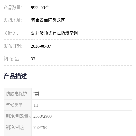
产品数量：
9999.00个
发货地址：
河南省南阳卧龙区
关键词：
湖北吸顶式窗式防爆空调
发布日期：
2026-08-07
阅 读 量：
32
产品描述
防触电保护等级
I类
气候类型
T1
制冷/制热量w
2650/2900
制冷/制热额定功率W
760/790