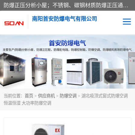
防爆正压分析小屋；不锈钢、碳钢材质防爆正压通风柜，分上下、左右、外挂三种款式；立式、挂式防爆配电柜体；不锈钢、碳钢防爆变频、磁力、星三角启动器；不锈钢、碳钢、铸铝防爆控制箱柜；可操作按键、多块式防爆仪表箱；多材质防爆接线箱；台式防爆电脑、防爆监视器。产品适配石油、化工、煤炭、电力、纺织、酿酒、航天、铁路、冶金、船舶、消防、市政等多行业工况使用。
南阳首安防爆电气有限公司
防爆小屋
防爆正压柜
防爆空调
防爆配电箱
防爆控制箱
防爆接线箱
当前位置：
首页
>
供应商机
>
防爆空调
> 湖北吸顶式窗式防爆空调
防爆操作柱
防爆监视显示器
恒温恒湿 大功率防爆空调
防爆检修箱
防爆暖风机