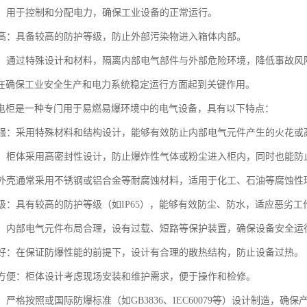
功能：用于控制和分配电力，确保工业设备的正常运行。
等级高：具备较高的防护等级，防止外部污染物进入箱体内部。
隔离：通过特殊设计和材料，隔离内部电气部件与外部危险环境，降低事故风
在确保工业安全生产和电力系统稳定运行方面起到关键作用。
电柜是一种专门用于易燃易爆环境中的电气设备，具有以下特点：
性能强：采用特殊材料和结构设计，能够有效防止内部电气元件产生的火花
性好：柜体采用高密封性设计，防止爆炸性气体或粉尘进入柜内，同时也能防
蚀：外壳通常采用不锈钢或铝合金等耐腐蚀材料，适用于化工、石油等腐蚀性
护等级：具有较高的防护等级（如IP65），能够有效防尘、防水，适应恶劣工
可靠：内部电气元件布局合理，设有过载、短路等保护装置，确保设备安全运
性能好：在保证防爆性能的前提下，设计有合理的散热结构，防止设备过热。
维护方便：柜体设计考虑现场安装和维护需求，便于操作和检修。
准：严格按照或国际防爆标准（如GB3836、IEC60079等）设计制造，确