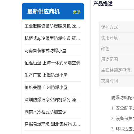
产品描述
最新供应商机
更多
工业取暖设备防爆暖风机 2kw-30kw 壁挂式、立式
保护方式
使用环境
机柜式2p冷暖型防爆空调 壁挂式防爆空调 定制厂家
颜色
河南集装箱式防爆小屋
用途范围
恒温恒湿 上海一体式防爆空调
主回路额定电流
生产厂家 上海防爆小屋
突跳时间
价格美丽 广州防爆小屋
防爆防腐配
深圳防爆洁净空调机系列 噪音低
1. 安全
湖南水冷柜式防爆空调
2. 设备
易燃易爆环境 湖北集装箱式防爆小屋
3. 环境