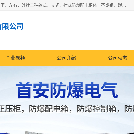
防爆正压分析小屋；不锈钢、碳钢材质防爆正压通风柜，分上下、左右、外挂三种款式；立式、挂式防爆配电柜体；不锈钢、碳钢防爆变频、磁力、星三角启动器；不锈钢、碳钢、铸铝防爆控制箱柜；可操作按键、多块式防爆仪表箱；多材质防爆接线箱；台式防爆电脑、防爆监视器。产品适配石油、化工、煤炭、电力、纺织、酿酒、航天、铁路、冶金、船舶、消防、市政等多行业工况使用。
有限公司
企业视频
公司介绍
公司动态