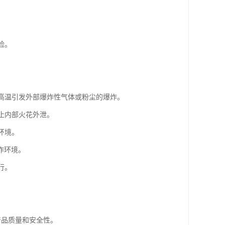
险。
或高温引发外部爆炸性气体或粉尘的爆炸。
止内部火花外泄。
环境。
作环境。
行。
保产品质量和安全性。