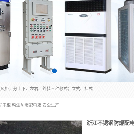
防爆正压分析小屋；不锈钢、碳钢材质防爆正压通风柜，分上下、左右、外挂三种款式；立式、挂式防爆配电柜体；不锈钢、碳钢防爆变频、磁力、星三角启动器；不锈钢、碳钢、铸铝防爆控制箱柜；可操作按键、多块式防爆仪表箱；多材质防爆接线箱；台式防爆电脑、防爆监视器。产品适配石油、化工、煤炭、电力、纺织、酿酒、航天、铁路、冶金、船舶、消防、市政等多行业工况使用。
配电柜 粉尘防爆配电箱 安全生产
浙江不锈钢防爆配电