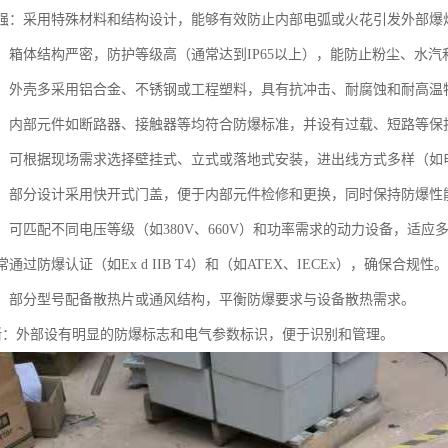
性能强：采用特殊材料和结构设计，能够有效防止内部电弧或火花引发外部
性好：箱体结构严密，防护等级高（通常达到IP65以上），能防止粉尘、水
耐用：外壳多采用铝合金、不锈钢或工程塑料，具有抗冲击、耐腐蚀和耐高温
可靠：内部元件如断路器、接触器等均符合防爆标准，并设有过载、短路等保
灵活：可根据现场需求选择壁挂式、立式或落地式安装，进出线方式多样（
方便：部分设计采用快开式门盖，便于内部元件检修和更换，同时保持防爆性
泛：可匹配不同电压等级（如380V、660V）和功率需求的动力设备，适应
常通过防爆认证（如Ex d IIB T4）和（如ATEX、IECEx），确保合规性。
设计：部分型号配备散热片或通风结构，平衡防爆要求与设备散热需求。
识清晰：外部设有明显的防爆标志和电气参数标识，便于识别和管理。