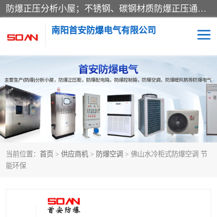
防爆正压分析小屋；不锈钢、碳钢材质防爆正压通风柜，分上下、左右、外挂三种款式；立式、挂式防爆配电柜体；不锈钢、碳钢防爆变频、磁力、星三角启动器；不锈钢、碳钢、铸铝防爆控制箱柜；可操作按键、多块式防爆仪表箱；多材质防爆接线箱；台式防爆电脑、防爆监视器。产品适配石油、化工、煤炭、电力、纺织、酿酒、航天、铁路、冶金、船舶、消防、市政等多行业工况使用。
南阳首安防爆电气有限公司
防爆小屋
防爆正压柜
防爆空调
防爆配电箱
防爆控制箱
防爆接线箱
当前位置：
首页
>
供应商机
>
防爆空调
> 佛山水冷柜式防爆空调 节
防爆操作柱
防爆监视显示器
能环保
防爆检修箱
防爆暖风机