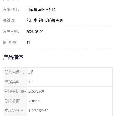
发货地址：
河南省南阳卧龙区
关键词：
佛山水冷柜式防爆空调
发布日期：
2026-08-09
阅 读 量：
41
产品描述
防触电保护等级
I类
气候类型
T1
制冷/制热量w
2650/2900
制冷/制热额定功率W
760/790
电压V/频率Hz
110/60220/50