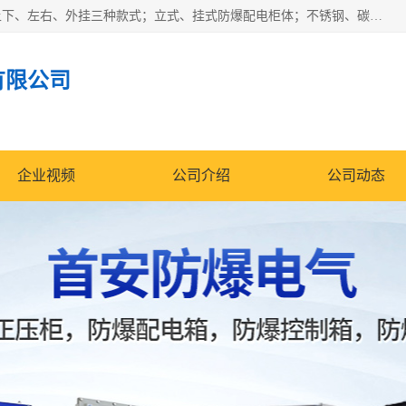
防爆正压分析小屋；不锈钢、碳钢材质防爆正压通风柜，分上下、左右、外挂三种款式；立式、挂式防爆配电柜体；不锈钢、碳钢防爆变频、磁力、星三角启动器；不锈钢、碳钢、铸铝防爆控制箱柜；可操作按键、多块式防爆仪表箱；多材质防爆接线箱；台式防爆电脑、防爆监视器。产品适配石油、化工、煤炭、电力、纺织、酿酒、航天、铁路、冶金、船舶、消防、市政等多行业工况使用。
有限公司
企业视频
公司介绍
公司动态