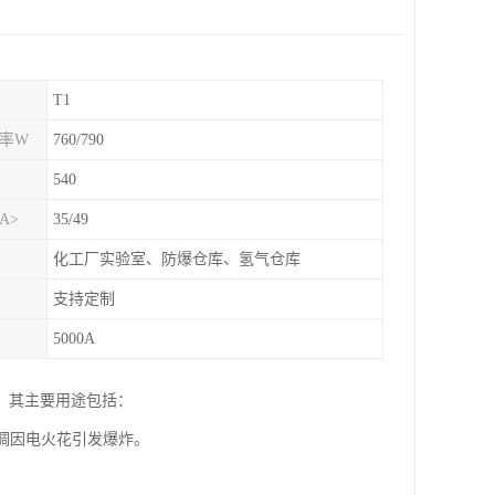
T1
功率W
760/790
540
A>
35/49
化工厂实验室、防爆仓库、氢气仓库
支持定制
5000A
。其主要用途包括：
空调因电火花引发爆炸。