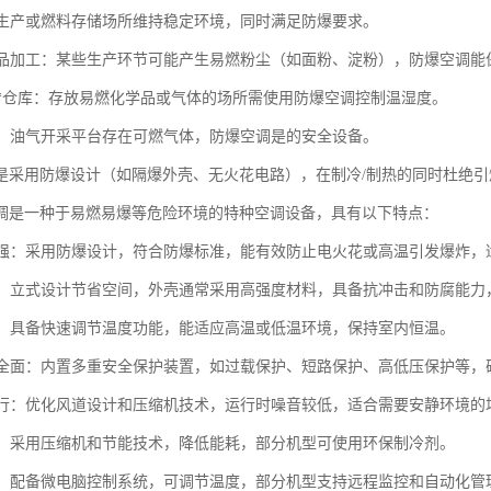
在、生产或燃料存储场所维持稳定环境，同时满足防爆要求。
与食品加工：某些生产环节可能产生易燃粉尘（如面粉、淀粉），防爆空调能
室与*仓库：存放易燃化学品或气体的场所需使用防爆空调控制温湿度。
平台：油气开采平台存在可燃气体，防爆空调是的安全设备。
是采用防爆设计（如隔爆外壳、无火花电路），在制冷/制热的同时杜绝
调是一种于易燃易爆等危险环境的特种空调设备，具有以下特点：
性能强：采用防爆设计，符合防爆标准，能有效防止电火花或高温引发爆炸
稳固：立式设计节省空间，外壳通常采用高强度材料，具备抗冲击和防腐能力
制热：具备快速调节温度功能，能适应高温或低温环境，保持室内恒温。
保护全面：内置多重安全保护装置，如过载保护、短路保护、高低压保护等
音运行：优化风道设计和压缩机技术，运行时噪音较低，适合需要安静环境的
环保：采用压缩机和节能技术，降低能耗，部分机型可使用环保制冷剂。
控制：配备微电脑控制系统，可调节温度，部分机型支持远程监控和自动化管