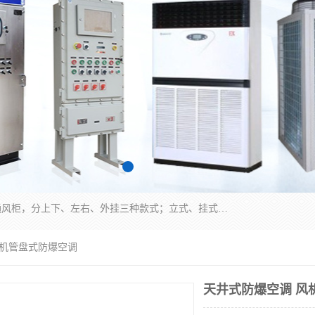
防爆正压分析小屋；不锈钢、碳钢材质防爆正压通风柜，分上下、左右、外挂三种款式；立式、挂式防爆配电柜体；不锈钢、碳钢防爆变频、磁力、星三角启动器；不锈钢、碳钢、铸铝防爆控制箱柜；可操作按键、多块式防爆仪表箱；多材质防爆接线箱；台式防爆电脑、防爆监视器。产品适配石油、化工、煤炭、电力、纺织、酿酒、航天、铁路、冶金、船舶、消防、市政等多行业工况使用。
风机管盘式防爆空调
天井式防爆空调 风