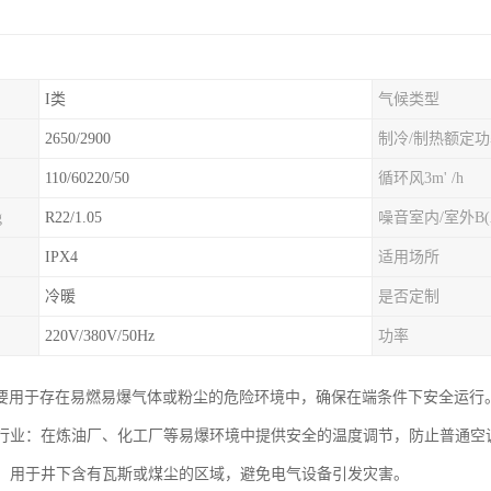
I类
气候类型
2650/2900
制冷/制热额定
110/60220/50
循环风3m' /h
g
R22/1.05
噪音室内/室外B(
IPX4
适用场所
冷暖
是否定制
220V/380V/50Hz
功率
要用于存在易燃易爆气体或粉尘的危险环境中，确保在端条件下安全运行
化工行业：在炼油厂、化工厂等易爆环境中提供安全的温度调节，防止普通
作业：用于井下含有瓦斯或煤尘的区域，避免电气设备引发灾害。