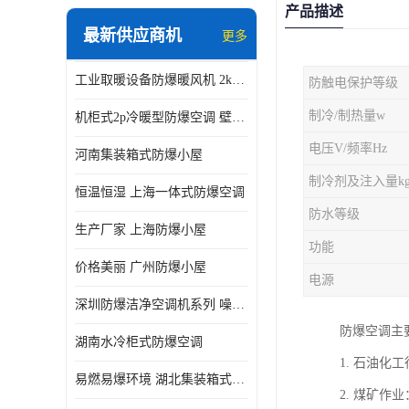
产品描述
最新供应商机
更多
工业取暖设备防爆暖风机 2kw-30kw 壁挂式、立式
防触电保护等级
制冷/制热量w
机柜式2p冷暖型防爆空调 壁挂式防爆空调 定制厂家
电压V/频率Hz
河南集装箱式防爆小屋
制冷剂及注入量k
恒温恒湿 上海一体式防爆空调
防水等级
生产厂家 上海防爆小屋
功能
价格美丽 广州防爆小屋
电源
深圳防爆洁净空调机系列 噪音低
防爆空调主
湖南水冷柜式防爆空调
1. 石油
易燃易爆环境 湖北集装箱式防爆小屋
2. 煤矿