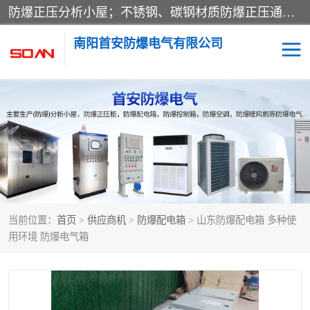
防爆正压分析小屋；不锈钢、碳钢材质防爆正压通风柜，分上下、左右、外挂三种款式；立式、挂式防爆配电柜体；不锈钢、碳钢防爆变频、磁力、星三角启动器；不锈钢、碳钢、铸铝防爆控制箱柜；可操作按键、多块式防爆仪表箱；多材质防爆接线箱；台式防爆电脑、防爆监视器。产品适配石油、化工、煤炭、电力、纺织、酿酒、航天、铁路、冶金、船舶、消防、市政等多行业工况使用。
南阳首安防爆电气有限公司
防爆小屋
防爆正压柜
防爆空调
防爆配电箱
防爆控制箱
防爆接线箱
当前位置：
首页
>
供应商机
>
防爆配电箱
> 山东防爆配电箱 多种使
防爆操作柱
防爆监视显示器
用环境 防爆电气箱
防爆检修箱
防爆暖风机