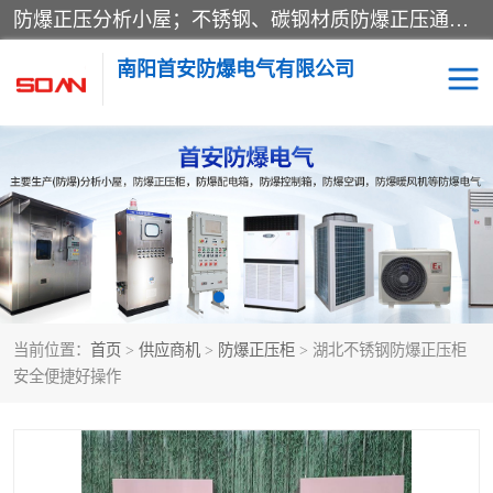
防爆正压分析小屋；不锈钢、碳钢材质防爆正压通风柜，分上下、左右、外挂三种款式；立式、挂式防爆配电柜体；不锈钢、碳钢防爆变频、磁力、星三角启动器；不锈钢、碳钢、铸铝防爆控制箱柜；可操作按键、多块式防爆仪表箱；多材质防爆接线箱；台式防爆电脑、防爆监视器。产品适配石油、化工、煤炭、电力、纺织、酿酒、航天、铁路、冶金、船舶、消防、市政等多行业工况使用。
南阳首安防爆电气有限公司
防爆小屋
防爆正压柜
防爆空调
防爆配电箱
防爆控制箱
防爆接线箱
当前位置：
首页
>
供应商机
>
防爆正压柜
> 湖北不锈钢防爆正压柜
防爆操作柱
防爆监视显示器
安全便捷好操作
防爆检修箱
防爆暖风机