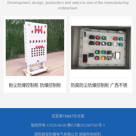
Development, design, production and sales in one of the manufacturing
enterprises
柜
防腐防尘防爆控制柜 广西不锈钢防爆柜
您是第
731617
位访客
版权所有 ©2026-08-08
豫ICP备2022007505号-5
南阳首安防爆电气有限公司
保留所有权利.