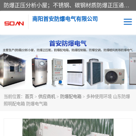
防爆正压分析小屋；不锈钢、碳钢材质防爆正压通风柜，分上下、左右、外挂三种款式；立式、挂式防爆配电柜体；不锈钢、碳钢防爆变频、磁力、星三角启动器；不锈钢、碳钢、铸铝防爆控制箱柜；可操作按键、多块式防爆仪表箱；多材质防爆接线箱；台式防爆电脑、防爆监视器。产品适配石油、化工、煤炭、电力、纺织、酿酒、航天、铁路、冶金、船舶、消防、市政等多行业工况使用。
南阳首安防爆电气有限公司
防爆小屋
防爆正压柜
防爆空调
防爆配电箱
防爆控制箱
防爆接线箱
当前位置：
首页
>
供应商机
>
防爆配电箱
> 多种使用环境 山东防爆
防爆操作柱
防爆监视显示器
照明配电箱 防爆电气箱
防爆检修箱
防爆暖风机