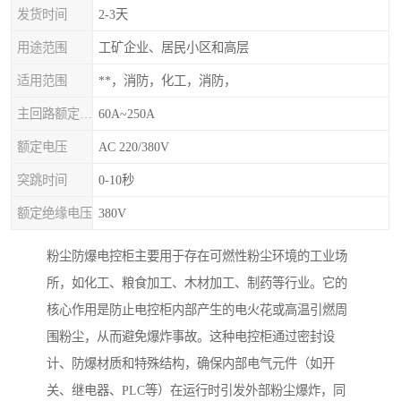
发货时间
2-3天
用途范围
工矿企业、居民小区和高层
适用范围
**，消防，化工，消防，
主回路额定电流
60A~250A
额定电压
AC 220/380V
突跳时间
0-10秒
额定绝缘电压
380V
粉尘防爆电控柜主要用于存在可燃性粉尘环境的工业场
所，如化工、粮食加工、木材加工、制药等行业。它的
核心作用是防止电控柜内部产生的电火花或高温引燃周
围粉尘，从而避免爆炸事故。这种电控柜通过密封设
计、防爆材质和特殊结构，确保内部电气元件（如开
关、继电器、PLC等）在运行时引发外部粉尘爆炸，同