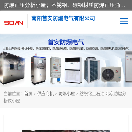
防爆正压分析小屋；不锈钢、碳钢材质防爆正压通风柜，分上下、左右、外挂三种款式；立式、挂式防爆配电柜体；不锈钢、碳钢防爆变频、磁力、星三角启动器；不锈钢、碳钢、铸铝防爆控制箱柜；可操作按键、多块式防爆仪表箱；多材质防爆接线箱；台式防爆电脑、防爆监视器。产品适配石油、化工、煤炭、电力、纺织、酿酒、航天、铁路、冶金、船舶、消防、市政等多行业工况使用。
南阳首安防爆电气有限公司
防爆小屋
防爆正压柜
防爆空调
防爆配电箱
防爆控制箱
防爆接线箱
当前位置：
首页
>
供应商机
>
防爆小屋
> 纺织化工石油 北京防爆分
防爆操作柱
防爆监视显示器
析仪小屋
防爆检修箱
防爆暖风机