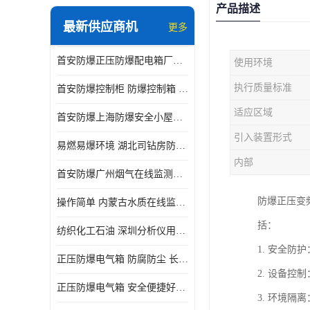
产品描述
最新供应商机
更多
首安防爆正压防爆配电箱厂家直供
使用环境
执行质量标准
首安防爆控制柜 防爆控制箱 厂家直售
适应区域
首安防爆上海防爆安全小屋厂家直售
引入装置形式
易燃易爆环境 湖北司钻房防爆分析小屋
内部
首安防爆广州烟气在线监测防爆分析小屋厂家直售
防爆正压变
操作简单 内蒙古水质在线监测防爆小屋
括：
纺织化工石油 深圳分析仪用防爆小屋
1. 安全
正压防爆电气箱 防腐防尘 长沙正压型防爆电箱
2. 设备
正压防爆电气箱 安全便捷好操作 深圳防爆电气柜
3. 环境