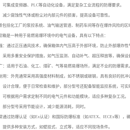
性强：可集成变频器、PLC等自动化设备，满足复杂工业流程的防爆要求。
寿命：减少腐蚀性气体或粉尘对内部元件的损害，提高设备可靠性。
景包括化工厂的泵控系统、油气输送管道、制药车间等存在爆炸风险的区
控箱是一种用于易燃易爆环境中的电气设备，具有以下特点：
性能强：通过正压通风技术，确保箱体内气压高于外部环境，防止外部爆炸
可靠：采用多重安全保护措施，如气压监测、自动补气、超压释放等，确保
范围广：适用于石油、化工、煤矿、气等易燃易爆场所，满足不业的防爆需求
坚固耐用：外壳通常采用高强度材料制成，如不锈钢或碳钢，具有良好的抗冲
方便：设计合理，便于日常检查和维护，部分型号还配备智能监控系统，可
配置：可根据用户需求定制不同的电气元件和功能模块，适应多种复杂工况。
环保：部分型号采用节能设计，减少能源消耗，同时。
通常通过防爆认证（如Ex认证）和国际防爆标准（如ATEX、IECEx等）
简便：提供多种安装方式，如壁挂式、立式等，适应不同现场条件。