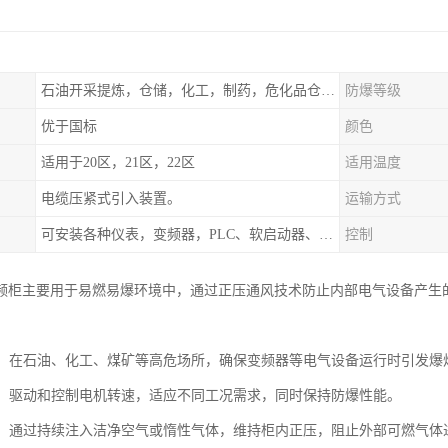
石油开采提炼，仓储，化工，制药，危化品仓库工业设施等含有易燃易爆气体的环境
防爆等级
优于国标
颜色
适用于20区，21区，22区
适用温度
电缆压紧式引入装置。
运输方式
可安装各种仪表，变频器，PLC、软启动器、触摸屏、计算机控制系统
控制
频柜主要用于易燃易爆环境中，通过正压通风技术防止内部电气设备产生
防护：在石油、化工、煤矿等高危场所，确保变频器等电气设备运行时引发爆
控制：驱动和控制电机转速，适应不同工况需求，同时保持防爆性能。
隔离：通过持续注入洁净空气或惰性气体，维持柜内正压，阻止外部可燃气体