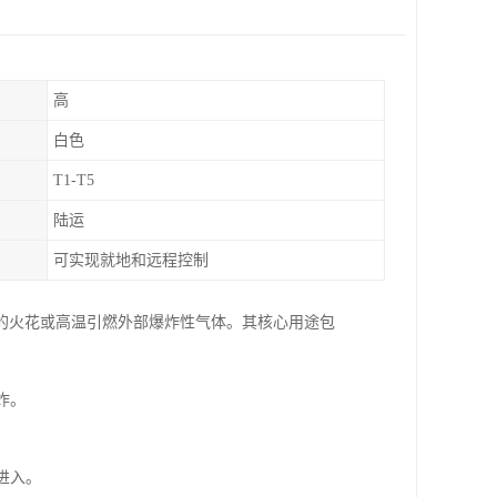
高
白色
T1-T5
陆运
可实现就地和远程控制
的火花或高温引燃外部爆炸性气体。其核心用途包
炸。
进入。