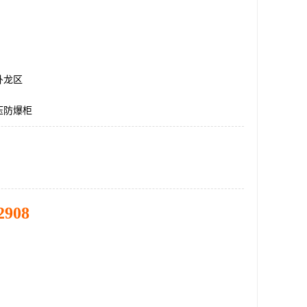
卧龙区
压防爆柜
2908