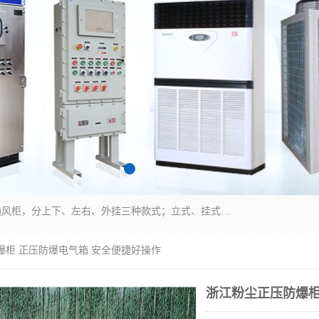
防爆正压分析小屋；不锈钢、碳钢材质防爆正压通风柜，分上下、左右、外挂三种款式；立式、挂式防爆配电柜体；不锈钢、碳钢防爆变频、磁力、星三角启动器；不锈钢、碳钢、铸铝防爆控制箱柜；可操作按键、多块式防爆仪表箱；多材质防爆接线箱；台式防爆电脑、防爆监视器。产品适配石油、化工、煤炭、电力、纺织、酿酒、航天、铁路、冶金、船舶、消防、市政等多行业工况使用。
爆柜 正压防爆电气箱 安全便捷好操作
浙江粉尘正压防爆柜