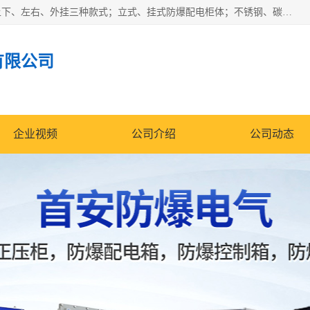
防爆正压分析小屋；不锈钢、碳钢材质防爆正压通风柜，分上下、左右、外挂三种款式；立式、挂式防爆配电柜体；不锈钢、碳钢防爆变频、磁力、星三角启动器；不锈钢、碳钢、铸铝防爆控制箱柜；可操作按键、多块式防爆仪表箱；多材质防爆接线箱；台式防爆电脑、防爆监视器。产品适配石油、化工、煤炭、电力、纺织、酿酒、航天、铁路、冶金、船舶、消防、市政等多行业工况使用。
有限公司
企业视频
公司介绍
公司动态