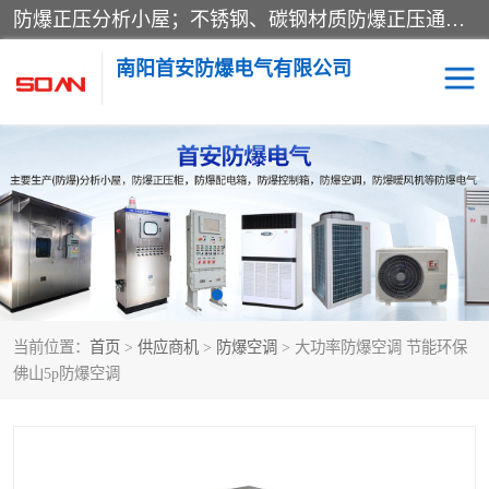
防爆正压分析小屋；不锈钢、碳钢材质防爆正压通风柜，分上下、左右、外挂三种款式；立式、挂式防爆配电柜体；不锈钢、碳钢防爆变频、磁力、星三角启动器；不锈钢、碳钢、铸铝防爆控制箱柜；可操作按键、多块式防爆仪表箱；多材质防爆接线箱；台式防爆电脑、防爆监视器。产品适配石油、化工、煤炭、电力、纺织、酿酒、航天、铁路、冶金、船舶、消防、市政等多行业工况使用。
南阳首安防爆电气有限公司
防爆小屋
防爆正压柜
防爆空调
防爆配电箱
防爆控制箱
防爆接线箱
当前位置：
首页
>
供应商机
>
防爆空调
> 大功率防爆空调 节能环保
防爆操作柱
防爆监视显示器
佛山5p防爆空调
防爆检修箱
防爆暖风机