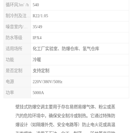
循环风3m' /h
540
制冷剂及注入量kg
R22/1.05
噪音室内/室外B(A>
35/49
防水等级
IPX4
适用场所
化工厂实验室、防爆仓库、氢气仓库
功能
冷暖
是否定制
支持定制
电源
220V/380V/50Hz
功率
5000A
壁挂式防爆空调主要用于存在易燃易爆气体、粉尘或蒸
汽的危险环境中，确保安全制冷或制热。它通过特殊防
爆设计（如隔爆外壳、安全电路等）防止电火花或高温