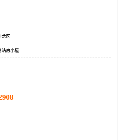
卧龙区
测站房小屋
2908