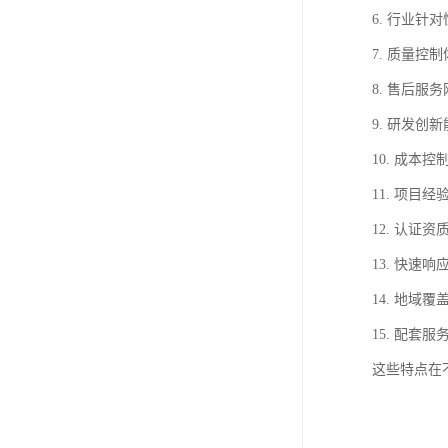
6. 行业
7. 质量
8. 售后
9. 研发
10. 成
11. 项
12. 认
13. 快
14. 地
15. 配
这些特点在