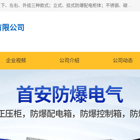
防爆正压分析小屋；不锈钢、碳钢材质防爆正压通风柜，分上下、左右、外挂三种款式；立式、挂式防爆配电柜体；不锈钢、碳钢防爆变频、磁力、星三角启动器；不锈钢、碳钢、铸铝防爆控制箱柜；可操作按键、多块式防爆仪表箱；多材质防爆接线箱；台式防爆电脑、防爆监视器。产品适配石油、化工、煤炭、电力、纺织、酿酒、航天、铁路、冶金、船舶、消防、市政等多行业工况使用。
有限公司
企业视频
公司介绍
公司动态