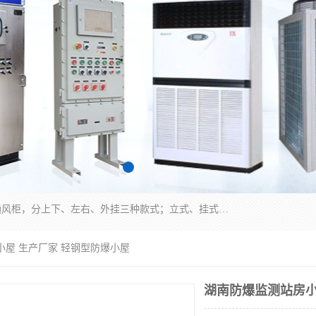
防爆正压分析小屋；不锈钢、碳钢材质防爆正压通风柜，分上下、左右、外挂三种款式；立式、挂式防爆配电柜体；不锈钢、碳钢防爆变频、磁力、星三角启动器；不锈钢、碳钢、铸铝防爆控制箱柜；可操作按键、多块式防爆仪表箱；多材质防爆接线箱；台式防爆电脑、防爆监视器。产品适配石油、化工、煤炭、电力、纺织、酿酒、航天、铁路、冶金、船舶、消防、市政等多行业工况使用。
小屋 生产厂家 轻钢型防爆小屋
湖南防爆监测站房小