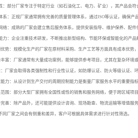
针对性：部分厂家专注于特定行业（如石油化工、电力、矿业），其产品会
控制体系：正规厂家通常拥有完善的质量管理体系，通过ISO等认证，确保
服务网络：成熟的厂家会建立售后服务体系，提供安装指导、维护保养、配件
创新能力：企业注重技术研发，不断推出新型结构、节能环保或智能化的产品
本控制优势：规模化生产的厂家在原材料采购、生产工艺等方面具有成本优势
目经验丰富：厂家通常有大量成功案例，能够提供参考项目，尤其在复杂环境
证资质：厂家会取得各类强制性和行业性认证，如防爆认证、防火等级认证、
速响应能力：从设计到生产交付的周期控制能力是衡量厂家服务水平的重要指
域覆盖范围：部分大型厂家拥有全国性或性的销售和服务网络，便于跨区域项
套服务完善：除产品外，还可能提供设计咨询、现场勘查、物流运输等增值服
不同厂家之间会有侧重和差异，客户可根据具体需求进行针对性筛选。