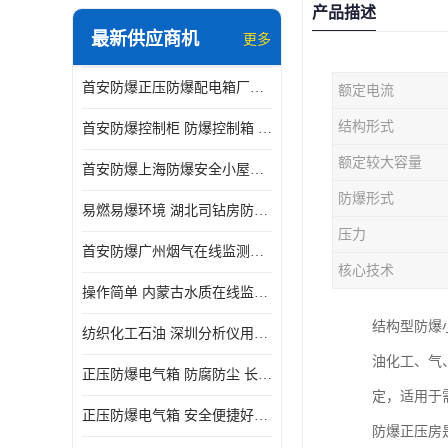
产品描述
最新供应商机
更多
首安防爆正压防爆配电箱厂家直供
额定电流
结构形式
首安防爆控制柜 防爆控制箱 厂家直售
额定较大容量
首安防爆上海防爆安全小屋厂家直售
防爆形式
易燃易爆环境 湖北司钻房防爆分析小屋
压力
首安防爆广州烟气在线监测防爆分析小屋厂家直售
核心技术
操作简单 内蒙古水质在线监测防爆小屋
结构型防爆
纺织化工石油 深圳分析仪用防爆小屋
油化工、气
正压防爆电气箱 防腐防尘 长沙正压型防爆电箱
定，适用于
正压防爆电气箱 安全便捷好操作 深圳防爆电气柜
防爆正压房