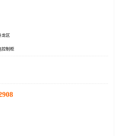
卧龙区
电控制柜
2908