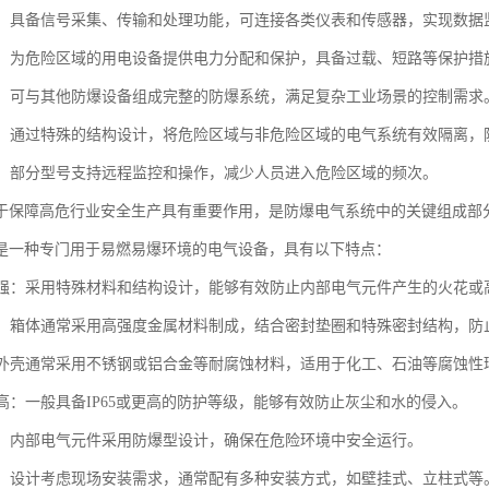
处理：具备信号采集、传输和处理功能，可连接各类仪表和传感器，实现数据
功能：为危险区域的用电设备提供电力分配和保护，具备过载、短路等保护措
集成：可与其他防爆设备组成完整的防爆系统，满足复杂工业场景的控制需求
保护：通过特殊的结构设计，将危险区域与非危险区域的电气系统有效隔离，
监控：部分型号支持远程监控和操作，减少人员进入危险区域的频次。
于保障高危行业安全生产具有重要作用，是防爆电气系统中的关键组成部
是一种专门用于易燃易爆环境的电气设备，具有以下特点：
性能强：采用特殊材料和结构设计，能够有效防止内部电气元件产生的火花
性好：箱体通常采用高强度金属材料制成，结合密封垫圈和特殊密封结构，
蚀：外壳通常采用不锈钢或铝合金等耐腐蚀材料，适用于化工、石油等腐蚀性
级高：一般具备IP65或更高的防护等级，能够有效防止灰尘和水的侵入。
可靠：内部电气元件采用防爆型设计，确保在危险环境中安全运行。
方便：设计考虑现场安装需求，通常配有多种安装方式，如壁挂式、立柱式等