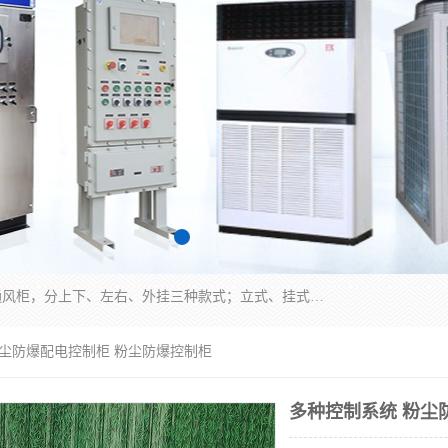
防爆正压分析小屋；不锈钢、碳钢材质防爆正压通风柜，分上下、左右、外挂三种款式；立式、挂式防爆配电柜体；不锈钢、碳钢防爆变频、磁力、星三角启动器；不锈钢、碳钢、铸铝防爆控制箱柜；可操作按键、多块式防爆仪表箱；多材质防爆接线箱；台式防爆电脑、防爆监视器。产品适配石油、化工、煤炭、电力、纺织、酿酒、航天、铁路、冶金、船舶、消防、市政等多行业工况使用。
粉尘防爆配电控制柜 粉尘防爆控制柜
多种控制系统 粉尘