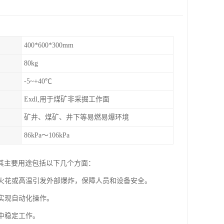
400*600*300mm
80kg
-5~+40℃
Exdl,用于煤矿非采掘工作面
矿井、煤矿、井下等易燃易爆环境
86kPa～106kPa
其主要用途包括以下几个方面：
的火花或高温引发外部爆炸，保障人员和设备安全。
实现自动化操作。
中稳定工作。