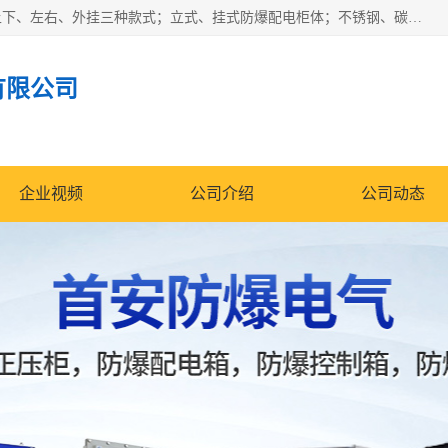
防爆正压分析小屋；不锈钢、碳钢材质防爆正压通风柜，分上下、左右、外挂三种款式；立式、挂式防爆配电柜体；不锈钢、碳钢防爆变频、磁力、星三角启动器；不锈钢、碳钢、铸铝防爆控制箱柜；可操作按键、多块式防爆仪表箱；多材质防爆接线箱；台式防爆电脑、防爆监视器。产品适配石油、化工、煤炭、电力、纺织、酿酒、航天、铁路、冶金、船舶、消防、市政等多行业工况使用。
有限公司
企业视频
公司介绍
公司动态