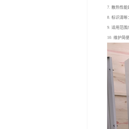
7. 散热
8. 标识
9. 适用
10. 维