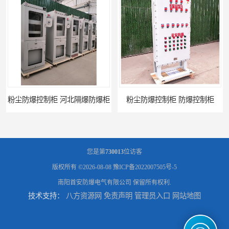
控制柜 河北隔爆防爆柜
粉尘防爆控制柜 防爆控制柜
您是第
730013
位访客
版权所有 ©2026-08-08
豫ICP备2022007505号-5
南阳首安防爆电气有限公司
保留所有权利.
技术支持：
八方资源网
免责声明
管理员入口
网站地图
防腐防尘防爆控制柜 广西不锈钢防爆柜
防腐防尘防爆控制柜 湖北防爆控制箱