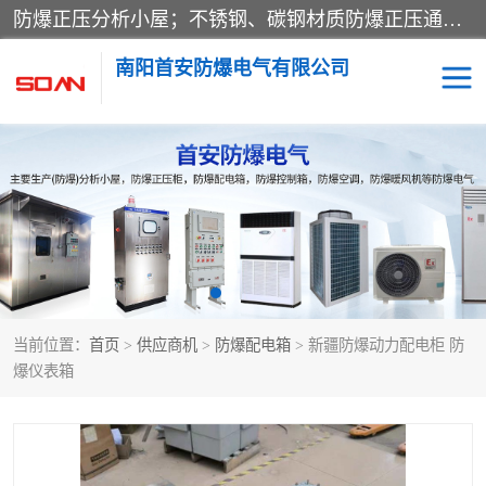
防爆正压分析小屋；不锈钢、碳钢材质防爆正压通风柜，分上下、左右、外挂三种款式；立式、挂式防爆配电柜体；不锈钢、碳钢防爆变频、磁力、星三角启动器；不锈钢、碳钢、铸铝防爆控制箱柜；可操作按键、多块式防爆仪表箱；多材质防爆接线箱；台式防爆电脑、防爆监视器。产品适配石油、化工、煤炭、电力、纺织、酿酒、航天、铁路、冶金、船舶、消防、市政等多行业工况使用。
南阳首安防爆电气有限公司
防爆小屋
防爆正压柜
防爆空调
防爆配电箱
防爆控制箱
防爆接线箱
当前位置：
首页
>
供应商机
>
防爆配电箱
> 新疆防爆动力配电柜 防
防爆操作柱
防爆监视显示器
爆仪表箱
防爆检修箱
防爆暖风机