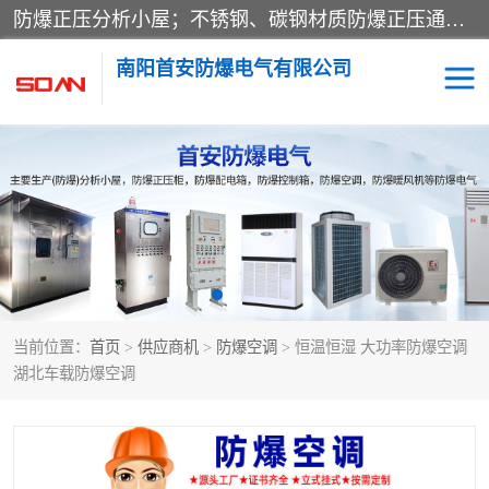
防爆正压分析小屋；不锈钢、碳钢材质防爆正压通风柜，分上下、左右、外挂三种款式；立式、挂式防爆配电柜体；不锈钢、碳钢防爆变频、磁力、星三角启动器；不锈钢、碳钢、铸铝防爆控制箱柜；可操作按键、多块式防爆仪表箱；多材质防爆接线箱；台式防爆电脑、防爆监视器。产品适配石油、化工、煤炭、电力、纺织、酿酒、航天、铁路、冶金、船舶、消防、市政等多行业工况使用。
南阳首安防爆电气有限公司
防爆小屋
防爆正压柜
防爆空调
防爆配电箱
防爆控制箱
防爆接线箱
当前位置：
首页
>
供应商机
>
防爆空调
> 恒温恒湿 大功率防爆空调
防爆操作柱
防爆监视显示器
湖北车载防爆空调
防爆检修箱
防爆暖风机