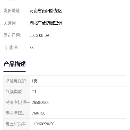
发货地址：
河南省南阳卧龙区
关键词：
湖北车载防爆空调
发布日期：
2026-08-09
阅 读 量：
33
产品描述
防触电保护等级
I类
气候类型
T1
制冷/制热量w
2650/2900
制冷/制热额定功率W
760/790
电压V/频率Hz
110/60220/50