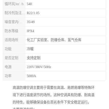
循环风3m' /h
540
制冷剂及注入量kg
R22/1.05
噪音室内/室外B(A>
35/49
防水等级
IPX4
适用场所
化工厂实验室、防爆仓库、氢气仓库
功能
冷暖
是否定制
支持定制
电源
220V/380V/50Hz
功率
5000A
高温防爆空调主要用于需要在高温、易燃易爆等特殊环
境下进行温度调节的场所。这种空调具有防爆、耐高温
的特性，能够确保设备在恶劣条件下安全稳定运行。