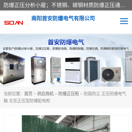
防爆正压分析小屋；不锈钢、碳钢材质防爆正压通风柜，分上下、左右、外挂三种款式；立式、挂式防爆配电柜体；不锈钢、碳钢防爆变频、磁力、星三角启动器；不锈钢、碳钢、铸铝防爆控制箱柜；可操作按键、多块式防爆仪表箱；多材质防爆接线箱；台式防爆电脑、防爆监视器。产品适配石油、化工、煤炭、电力、纺织、酿酒、航天、铁路、冶金、船舶、消防、市政等多行业工况使用。
南阳首安防爆电气有限公司
防爆小屋
防爆正压柜
防爆空调
防爆配电箱
防爆控制箱
防爆接线箱
当前位置：
首页
>
供应商机
>
防爆正压柜
> 防腐防尘 正压防爆电气
防爆操作柱
防爆监视显示器
箱 北京正压型防爆配电柜
防爆检修箱
防爆暖风机