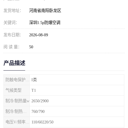
发货地址：
河南省南阳卧龙区
关键词：
深圳1.5p防爆空调
发布日期：
2026-08-09
阅 读 量：
50
产品描述
防触电保护等级
I类
气候类型
T1
制冷/制热量w
2650/2900
制冷/制热额定功率W
760/790
电压V/频率Hz
110/60220/50