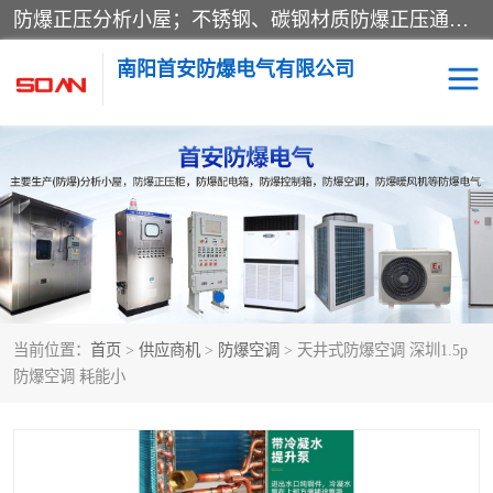
防爆正压分析小屋；不锈钢、碳钢材质防爆正压通风柜，分上下、左右、外挂三种款式；立式、挂式防爆配电柜体；不锈钢、碳钢防爆变频、磁力、星三角启动器；不锈钢、碳钢、铸铝防爆控制箱柜；可操作按键、多块式防爆仪表箱；多材质防爆接线箱；台式防爆电脑、防爆监视器。产品适配石油、化工、煤炭、电力、纺织、酿酒、航天、铁路、冶金、船舶、消防、市政等多行业工况使用。
南阳首安防爆电气有限公司
防爆小屋
防爆正压柜
防爆空调
防爆配电箱
防爆控制箱
防爆接线箱
当前位置：
首页
>
供应商机
>
防爆空调
> 天井式防爆空调 深圳1.5p
防爆操作柱
防爆监视显示器
防爆空调 耗能小
防爆检修箱
防爆暖风机