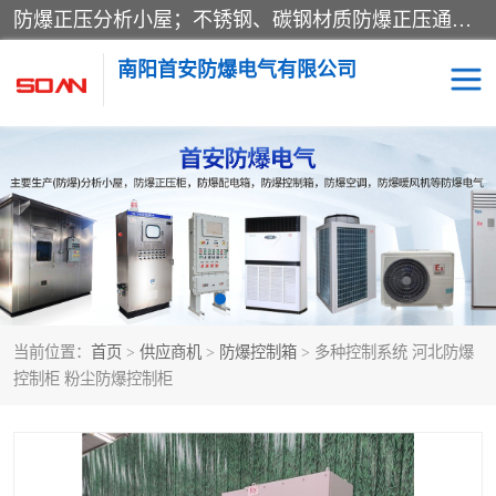
防爆正压分析小屋；不锈钢、碳钢材质防爆正压通风柜，分上下、左右、外挂三种款式；立式、挂式防爆配电柜体；不锈钢、碳钢防爆变频、磁力、星三角启动器；不锈钢、碳钢、铸铝防爆控制箱柜；可操作按键、多块式防爆仪表箱；多材质防爆接线箱；台式防爆电脑、防爆监视器。产品适配石油、化工、煤炭、电力、纺织、酿酒、航天、铁路、冶金、船舶、消防、市政等多行业工况使用。
南阳首安防爆电气有限公司
防爆小屋
防爆正压柜
防爆空调
防爆配电箱
防爆控制箱
防爆接线箱
当前位置：
首页
>
供应商机
>
防爆控制箱
> 多种控制系统 河北防爆
防爆操作柱
防爆监视显示器
控制柜 粉尘防爆控制柜
防爆检修箱
防爆暖风机