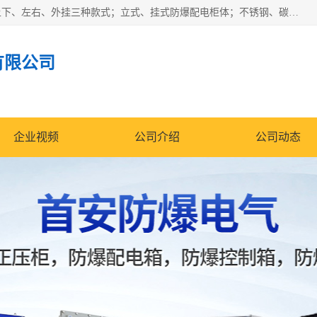
防爆正压分析小屋；不锈钢、碳钢材质防爆正压通风柜，分上下、左右、外挂三种款式；立式、挂式防爆配电柜体；不锈钢、碳钢防爆变频、磁力、星三角启动器；不锈钢、碳钢、铸铝防爆控制箱柜；可操作按键、多块式防爆仪表箱；多材质防爆接线箱；台式防爆电脑、防爆监视器。产品适配石油、化工、煤炭、电力、纺织、酿酒、航天、铁路、冶金、船舶、消防、市政等多行业工况使用。
有限公司
企业视频
公司介绍
公司动态