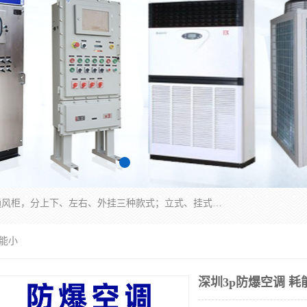
防爆正压分析小屋；不锈钢、碳钢材质防爆正压通风柜，分上下、左右、外挂三种款式；立式、挂式防爆配电柜体；不锈钢、碳钢防爆变频、磁力、星三角启动器；不锈钢、碳钢、铸铝防爆控制箱柜；可操作按键、多块式防爆仪表箱；多材质防爆接线箱；台式防爆电脑、防爆监视器。产品适配石油、化工、煤炭、电力、纺织、酿酒、航天、铁路、冶金、船舶、消防、市政等多行业工况使用。
耗能小
深圳3p防爆空调 耗