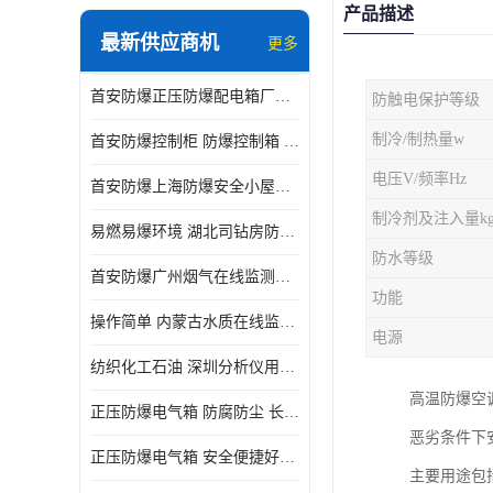
产品描述
最新供应商机
更多
首安防爆正压防爆配电箱厂家直供
防触电保护等级
制冷/制热量w
首安防爆控制柜 防爆控制箱 厂家直售
电压V/频率Hz
首安防爆上海防爆安全小屋厂家直售
制冷剂及注入量k
易燃易爆环境 湖北司钻房防爆分析小屋
防水等级
首安防爆广州烟气在线监测防爆分析小屋厂家直售
功能
操作简单 内蒙古水质在线监测防爆小屋
电源
纺织化工石油 深圳分析仪用防爆小屋
高温防爆空
正压防爆电气箱 防腐防尘 长沙正压型防爆电箱
恶劣条件下
正压防爆电气箱 安全便捷好操作 深圳防爆电气柜
主要用途包