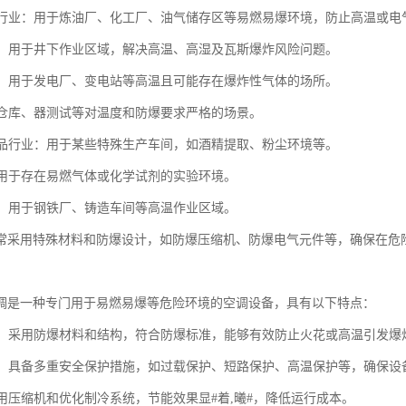
化工行业：用于炼油厂、化工厂、油气储存区等易燃易爆环境，防止高温或电
行业：用于井下作业区域，解决高温、高湿及瓦斯爆炸风险问题。
行业：用于发电厂、变电站等高温且可能存在爆炸性气体的场所。
用于仓库、器测试等对温度和防爆要求严格的场景。
及食品行业：用于某些特殊生产车间，如酒精提取、粉尘环境等。
室：用于存在易燃气体或化学试剂的实验环境。
行业：用于钢铁厂、铸造车间等高温作业区域。
常采用特殊材料和防爆设计，如防爆压缩机、防爆电气元件等，确保在危
调是一种专门用于易燃易爆等危险环境的空调设备，具有以下特点：
设计：采用防爆材料和结构，符合防爆标准，能够有效防止火花或高温引发爆
可靠：具备多重安全保护措施，如过载保护、短路保护、高温保护等，确保
采用压缩机和优化制冷系统，节能效果显#着,曦#，降低运行成本。