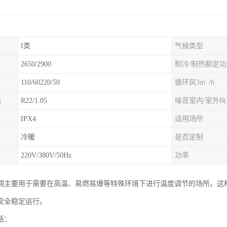
I类
气候类型
2650/2900
制冷/制热额定
110/60220/50
循环风3m' /h
g
R22/1.05
噪音室内/室外B(
IPX4
适用场所
冷暖
是否定制
220V/380V/50Hz
功率
调主要用于需要在高温、易燃易爆等特殊环境下进行温度调节的场所。这
安全稳定运行。
括：