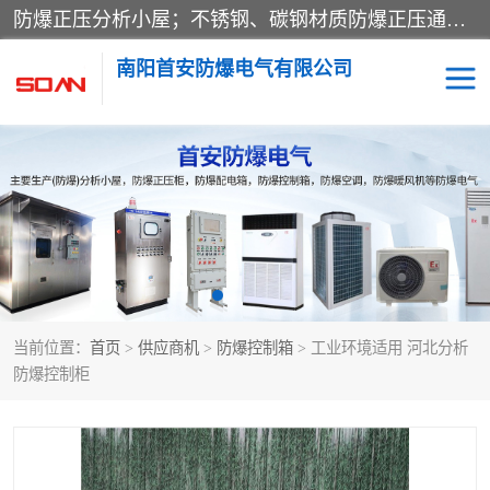
防爆正压分析小屋；不锈钢、碳钢材质防爆正压通风柜，分上下、左右、外挂三种款式；立式、挂式防爆配电柜体；不锈钢、碳钢防爆变频、磁力、星三角启动器；不锈钢、碳钢、铸铝防爆控制箱柜；可操作按键、多块式防爆仪表箱；多材质防爆接线箱；台式防爆电脑、防爆监视器。产品适配石油、化工、煤炭、电力、纺织、酿酒、航天、铁路、冶金、船舶、消防、市政等多行业工况使用。
南阳首安防爆电气有限公司
防爆小屋
防爆正压柜
防爆空调
防爆配电箱
防爆控制箱
防爆接线箱
当前位置：
首页
>
供应商机
>
防爆控制箱
> 工业环境适用 河北分析
防爆操作柱
防爆监视显示器
防爆控制柜
防爆检修箱
防爆暖风机