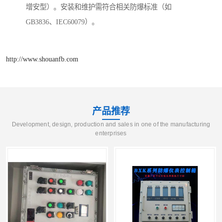
增安型）。安装和维护需符合相关防爆标准（如
GB3836、IEC60079）。
http://www.shouanfb.com
产品推荐
Development, design, production and sales in one of the manufacturing
enterprises