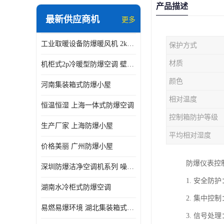
产品描述
最新供应商机
更多
工业取暖设备防爆暖风机 2kw-30kw 壁挂式、立式
保护方式
材质
机柜式2p冷暖型防爆空调 壁挂式防爆空调 定制厂家
颜色
河南集装箱式防爆小屋
相对温度
恒温恒湿 上海一体式防爆空调
控制箱防护等级
生产厂家 上海防爆小屋
平均相对湿度
价格美丽 广州防爆小屋
防爆仪表控
深圳防爆洁净空调机系列 噪音低
1. 安全
湖南水冷柜式防爆空调
2. 集中
易燃易爆环境 湖北集装箱式防爆小屋
3. 信号