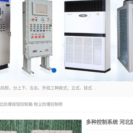
防爆正压分析小屋；不锈钢、碳钢材质防爆正压通风柜，分上下、左右、外挂三种款式；立式、挂式防爆配电柜体；不锈钢、碳钢防爆变频、磁力、星三角启动器；不锈钢、碳钢、铸铝防爆控制箱柜；可操作按键、多块式防爆仪表箱；多材质防爆接线箱；台式防爆电脑、防爆监视器。产品适配石油、化工、煤炭、电力、纺织、酿酒、航天、铁路、冶金、船舶、消防、市政等多行业工况使用。
河北防爆按钮控制箱 粉尘防爆控制柜
多种控制系统 河北