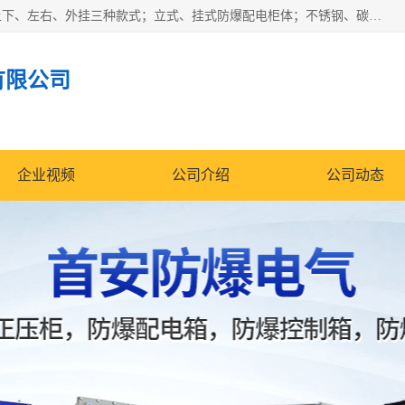
防爆正压分析小屋；不锈钢、碳钢材质防爆正压通风柜，分上下、左右、外挂三种款式；立式、挂式防爆配电柜体；不锈钢、碳钢防爆变频、磁力、星三角启动器；不锈钢、碳钢、铸铝防爆控制箱柜；可操作按键、多块式防爆仪表箱；多材质防爆接线箱；台式防爆电脑、防爆监视器。产品适配石油、化工、煤炭、电力、纺织、酿酒、航天、铁路、冶金、船舶、消防、市政等多行业工况使用。
有限公司
企业视频
公司介绍
公司动态