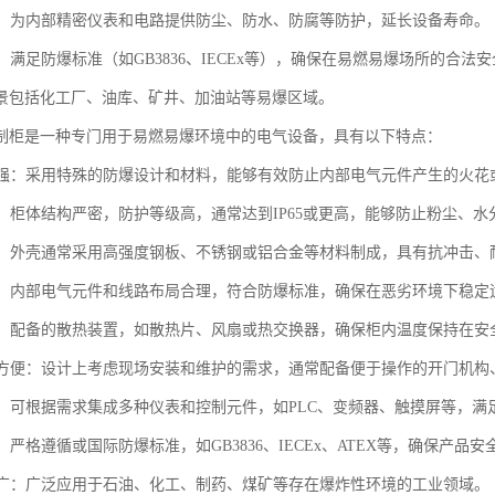
保护：为内部精密仪表和电路提供防尘、防水、防腐等防护，延长设备寿命。
求：满足防爆标准（如GB3836、IECEx等），确保在易燃易爆场所的合法
景包括化工厂、油库、矿井、加油站等易爆区域。
制柜是一种专门用于易燃易爆环境中的电气设备，具有以下特点：
性能强：采用特殊的防爆设计和材料，能够有效防止内部电气元件产生的火
性好：柜体结构严密，防护等级高，通常达到IP65或更高，能够防止粉尘、
坚固：外壳通常采用高强度钢板、不锈钢或铝合金等材料制成，具有抗冲击
可靠：内部电气元件和线路布局合理，符合防爆标准，确保在恶劣环境下稳定
设计：配备的散热装置，如散热片、风扇或热交换器，确保柜内温度保持在安
维护方便：设计上考虑现场安装和维护的需求，通常配备便于操作的开门机
能性：可根据需求集成多种仪表和控制元件，如PLC、变频器、触摸屏等，
准：严格遵循或国际防爆标准，如GB3836、IECEx、ATEX等，确保产品
范围广：广泛应用于石油、化工、制药、煤矿等存在爆炸性环境的工业领域。