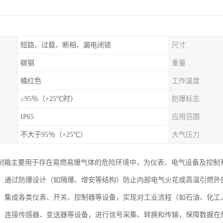
短路、过载、断相、漏电闭锁
尺寸
碳钢
重量
橘红色
工作温度
≤95％（+25℃时）
防爆标志
IP65
应用范围
不大于95％（+25℃）
大气压力
制箱主要用于存在易燃易爆气体的危险环境中，为仪表、电气设备及控制
防护：通过防爆设计（如隔爆、增安等结构）防止内部电气火花或高温引燃
控制：集成各类仪表、开关、控制器等设备，实现对工业流程（如石油、化
处理：连接传感器、变送器等设备，进行信号采集、转换和传输，保障数据