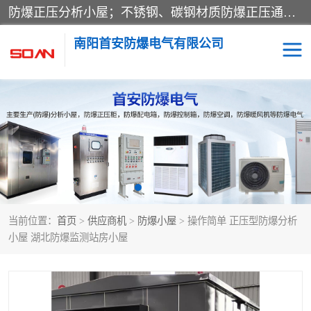
防爆正压分析小屋；不锈钢、碳钢材质防爆正压通风柜，分上下、左右、外挂三种款式；立式、挂式防爆配电柜体；不锈钢、碳钢防爆变频、磁力、星三角启动器；不锈钢、碳钢、铸铝防爆控制箱柜；可操作按键、多块式防爆仪表箱；多材质防爆接线箱；台式防爆电脑、防爆监视器。产品适配石油、化工、煤炭、电力、纺织、酿酒、航天、铁路、冶金、船舶、消防、市政等多行业工况使用。
南阳首安防爆电气有限公司
防爆小屋
防爆正压柜
防爆空调
防爆配电箱
防爆控制箱
防爆接线箱
当前位置：
首页
>
供应商机
>
防爆小屋
> 操作简单 正压型防爆分析
防爆操作柱
防爆监视显示器
小屋 湖北防爆监测站房小屋
防爆检修箱
防爆暖风机