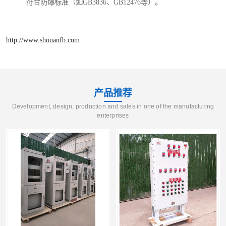
符合防爆标准（如GB3836、GB12476等）。
http://www.shouanfb.com
产品推荐
Development, design, production and sales in one of the manufacturing
enterprises