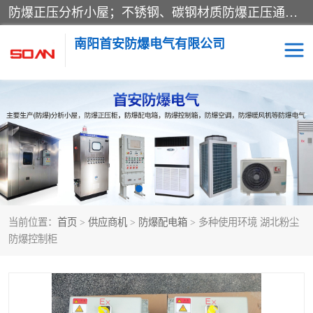
防爆正压分析小屋；不锈钢、碳钢材质防爆正压通风柜，分上下、左右、外挂三种款式；立式、挂式防爆配电柜体；不锈钢、碳钢防爆变频、磁力、星三角启动器；不锈钢、碳钢、铸铝防爆控制箱柜；可操作按键、多块式防爆仪表箱；多材质防爆接线箱；台式防爆电脑、防爆监视器。产品适配石油、化工、煤炭、电力、纺织、酿酒、航天、铁路、冶金、船舶、消防、市政等多行业工况使用。
南阳首安防爆电气有限公司
防爆小屋
防爆正压柜
防爆空调
防爆配电箱
防爆控制箱
防爆接线箱
当前位置：
首页
>
供应商机
>
防爆配电箱
> 多种使用环境 湖北粉尘
防爆操作柱
防爆监视显示器
防爆控制柜
防爆检修箱
防爆暖风机