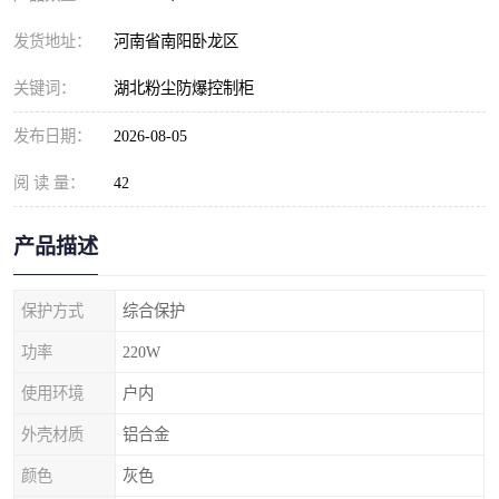
发货地址：
河南省南阳卧龙区
关键词：
湖北粉尘防爆控制柜
发布日期：
2026-08-05
阅 读 量：
42
产品描述
保护方式
综合保护
功率
220W
使用环境
户内
外壳材质
铝合金
颜色
灰色