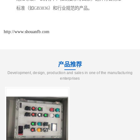
标准（如GB3836）和行业规范的产品。
http://www.shouanfb.com
产品推荐
Development, design, production and sales in one of the manufacturing
enterprises