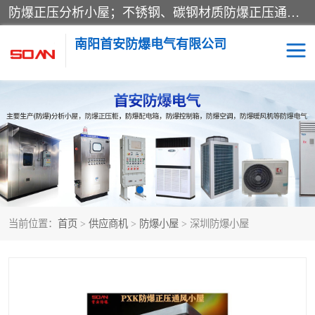
防爆正压分析小屋；不锈钢、碳钢材质防爆正压通风柜，分上下、左右、外挂三种款式；立式、挂式防爆配电柜体；不锈钢、碳钢防爆变频、磁力、星三角启动器；不锈钢、碳钢、铸铝防爆控制箱柜；可操作按键、多块式防爆仪表箱；多材质防爆接线箱；台式防爆电脑、防爆监视器。产品适配石油、化工、煤炭、电力、纺织、酿酒、航天、铁路、冶金、船舶、消防、市政等多行业工况使用。
南阳首安防爆电气有限公司
防爆小屋
防爆正压柜
防爆空调
防爆配电箱
防爆控制箱
防爆接线箱
当前位置：
首页
>
供应商机
>
防爆小屋
> 深圳防爆小屋
防爆操作柱
防爆监视显示器
防爆检修箱
防爆暖风机