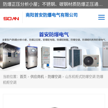
防爆正压分析小屋；不锈钢、碳钢材质防爆正压通风柜，分上下、左右、外挂三种款式；立式、挂式防爆配电柜体；不锈钢、碳钢防爆变频、磁力、星三角启动器；不锈钢、碳钢、铸铝防爆控制箱柜；可操作按键、多块式防爆仪表箱；多材质防爆接线箱；台式防爆电脑、防爆监视器。产品适配石油、化工、煤炭、电力、纺织、酿酒、航天、铁路、冶金、船舶、消防、市政等多行业工况使用。
南阳首安防爆电气有限公司
防爆小屋
防爆正压柜
防爆空调
防爆配电箱
防爆控制箱
防爆接线箱
当前位置：
首页
>
供应商机
>
防爆空调
> 山东机柜式防爆空调 防爆
防爆操作柱
防爆监视显示器
机柜空调
防爆检修箱
防爆暖风机