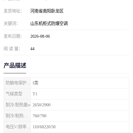
发货地址：
河南省南阳卧龙区
关键词：
山东机柜式防爆空调
发布日期：
2026-08-06
阅 读 量：
44
产品描述
防触电保护等级
I类
气候类型
T1
制冷/制热量w
2650/2900
制冷/制热额定功率W
760/790
电压V/频率Hz
110/60220/50