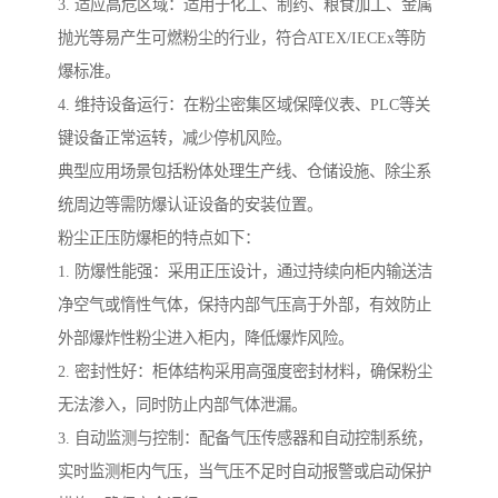
3. 适应高危区域：适用于化工、制药、粮食加工、金属
抛光等易产生可燃粉尘的行业，符合ATEX/IECEx等防
爆标准。
4. 维持设备运行：在粉尘密集区域保障仪表、PLC等关
键设备正常运转，减少停机风险。
典型应用场景包括粉体处理生产线、仓储设施、除尘系
统周边等需防爆认证设备的安装位置。
粉尘正压防爆柜的特点如下：
1. 防爆性能强：采用正压设计，通过持续向柜内输送洁
净空气或惰性气体，保持内部气压高于外部，有效防止
外部爆炸性粉尘进入柜内，降低爆炸风险。
2. 密封性好：柜体结构采用高强度密封材料，确保粉尘
无法渗入，同时防止内部气体泄漏。
3. 自动监测与控制：配备气压传感器和自动控制系统，
实时监测柜内气压，当气压不足时自动报警或启动保护