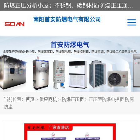
防爆正压分析小屋；不锈钢、碳钢材质防爆正压通风柜，分上下、左右、外挂三种款式；立式、挂式防爆配电柜体；不锈钢、碳钢防爆变频、磁力、星三角启动器；不锈钢、碳钢、铸铝防爆控制箱柜；可操作按键、多块式防爆仪表箱；多材质防爆接线箱；台式防爆电脑、防爆监视器。产品适配石油、化工、煤炭、电力、纺织、酿酒、航天、铁路、冶金、船舶、消防、市政等多行业工况使用。
南阳首安防爆电气有限公司
防爆小屋
防爆正压柜
防爆空调
防爆配电箱
防爆控制箱
防爆接线箱
当前位置：
首页
>
供应商机
>
防爆正压柜
> 正压型防爆电控柜 防腐
防爆操作柱
防爆监视显示器
防尘
防爆检修箱
防爆暖风机