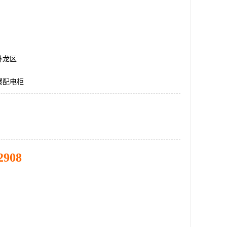
卧龙区
爆配电柜
2908