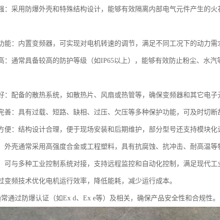
性能强：采用防爆外壳和特殊结构设计，能够有效隔离内部电气元件产生的
控制功能：内置变频器，可实现对电机转速的调节，满足不同工况下的动力
等级高：通常具备较高的防护等级（如IP65以上），能够有效防止粉尘、
。
性能好：配备的散热系统，如散热片、风扇或热管等，确保变频器和其它电
保护完善：具有过载、短路、缺相、过压、欠压等多种保护功能，可及时切
维护方便：结构设计合理，便于现场安装和后期维护，部分型号还支持模块
耐用：外壳通常采用高强度合金或工程塑料，具有抗腐蚀、抗冲击、耐高温
性强：可与多种工业控制系统对接，支持远程监控和自动化控制，满足现代工
：通过变频技术优化电机运行效率，降低能耗，减少运行成本。
：通常通过防爆认证（如Ex d、Ex e等）及相关，确保产品安全性和合规性。