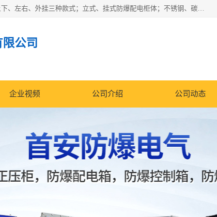
防爆正压分析小屋；不锈钢、碳钢材质防爆正压通风柜，分上下、左右、外挂三种款式；立式、挂式防爆配电柜体；不锈钢、碳钢防爆变频、磁力、星三角启动器；不锈钢、碳钢、铸铝防爆控制箱柜；可操作按键、多块式防爆仪表箱；多材质防爆接线箱；台式防爆电脑、防爆监视器。产品适配石油、化工、煤炭、电力、纺织、酿酒、航天、铁路、冶金、船舶、消防、市政等多行业工况使用。
有限公司
企业视频
公司介绍
公司动态