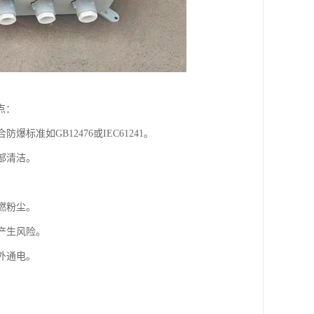
点：
准如GB12476或IEC61241。
部清洁。
。
燃粉尘。
产生风险。
外通电。