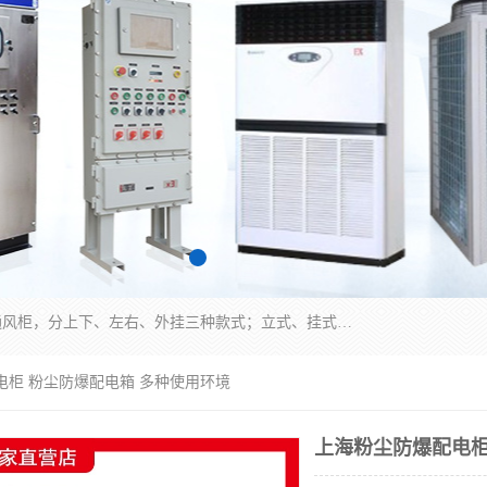
防爆正压分析小屋；不锈钢、碳钢材质防爆正压通风柜，分上下、左右、外挂三种款式；立式、挂式防爆配电柜体；不锈钢、碳钢防爆变频、磁力、星三角启动器；不锈钢、碳钢、铸铝防爆控制箱柜；可操作按键、多块式防爆仪表箱；多材质防爆接线箱；台式防爆电脑、防爆监视器。产品适配石油、化工、煤炭、电力、纺织、酿酒、航天、铁路、冶金、船舶、消防、市政等多行业工况使用。
电柜 粉尘防爆配电箱 多种使用环境
上海粉尘防爆配电柜