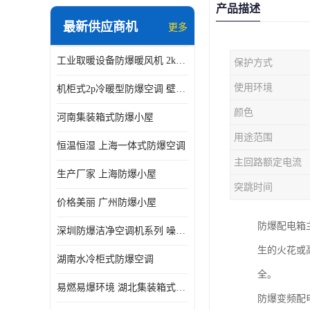
产品描述
最新供应商机
更多
工业取暖设备防爆暖风机 2kw-30kw 壁挂式、立式
保护方式
使用环境
机柜式2p冷暖型防爆空调 壁挂式防爆空调 定制厂家
颜色
河南集装箱式防爆小屋
用途范围
恒温恒湿 上海一体式防爆空调
主回路额定电流
生产厂家 上海防爆小屋
突跳时间
价格美丽 广州防爆小屋
防爆配电箱
深圳防爆洁净空调机系列 噪音低
生的火花或
湖南水冷柜式防爆空调
全。
易燃易爆环境 湖北集装箱式防爆小屋
防爆变频配