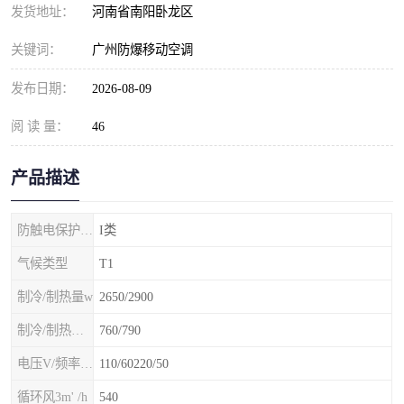
发货地址：
河南省南阳卧龙区
关键词：
广州防爆移动空调
发布日期：
2026-08-09
阅 读 量：
46
产品描述
防触电保护等级
I类
气候类型
T1
制冷/制热量w
2650/2900
制冷/制热额定功率W
760/790
电压V/频率Hz
110/60220/50
循环风3m' /h
540