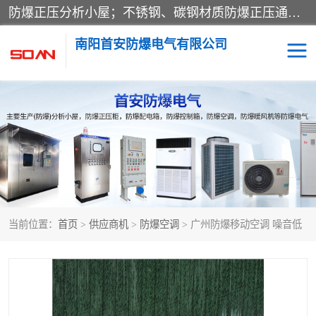
防爆正压分析小屋；不锈钢、碳钢材质防爆正压通风柜，分上下、左右、外挂三种款式；立式、挂式防爆配电柜体；不锈钢、碳钢防爆变频、磁力、星三角启动器；不锈钢、碳钢、铸铝防爆控制箱柜；可操作按键、多块式防爆仪表箱；多材质防爆接线箱；台式防爆电脑、防爆监视器。产品适配石油、化工、煤炭、电力、纺织、酿酒、航天、铁路、冶金、船舶、消防、市政等多行业工况使用。
南阳首安防爆电气有限公司
防爆小屋
防爆正压柜
防爆空调
防爆配电箱
防爆控制箱
防爆接线箱
当前位置：
首页
>
供应商机
>
防爆空调
> 广州防爆移动空调 噪音低
防爆操作柱
防爆监视显示器
防爆检修箱
防爆暖风机