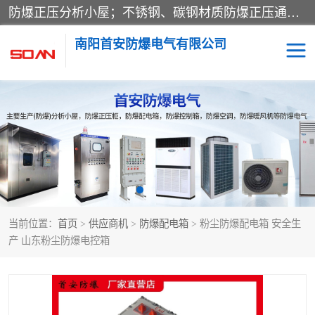
防爆正压分析小屋；不锈钢、碳钢材质防爆正压通风柜，分上下、左右、外挂三种款式；立式、挂式防爆配电柜体；不锈钢、碳钢防爆变频、磁力、星三角启动器；不锈钢、碳钢、铸铝防爆控制箱柜；可操作按键、多块式防爆仪表箱；多材质防爆接线箱；台式防爆电脑、防爆监视器。产品适配石油、化工、煤炭、电力、纺织、酿酒、航天、铁路、冶金、船舶、消防、市政等多行业工况使用。
南阳首安防爆电气有限公司
防爆小屋
防爆正压柜
防爆空调
防爆配电箱
防爆控制箱
防爆接线箱
当前位置：
首页
>
供应商机
>
防爆配电箱
> 粉尘防爆配电箱 安全生
防爆操作柱
防爆监视显示器
产 山东粉尘防爆电控箱
防爆检修箱
防爆暖风机