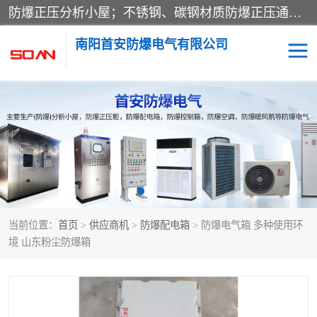
防爆正压分析小屋；不锈钢、碳钢材质防爆正压通风柜，分上下、左右、外挂三种款式；立式、挂式防爆配电柜体；不锈钢、碳钢防爆变频、磁力、星三角启动器；不锈钢、碳钢、铸铝防爆控制箱柜；可操作按键、多块式防爆仪表箱；多材质防爆接线箱；台式防爆电脑、防爆监视器。产品适配石油、化工、煤炭、电力、纺织、酿酒、航天、铁路、冶金、船舶、消防、市政等多行业工况使用。
南阳首安防爆电气有限公司
防爆小屋
防爆正压柜
防爆空调
防爆配电箱
防爆控制箱
防爆接线箱
当前位置：
首页
>
供应商机
>
防爆配电箱
> 防爆电气箱 多种使用环
防爆操作柱
防爆监视显示器
境 山东粉尘防爆箱
防爆检修箱
防爆暖风机