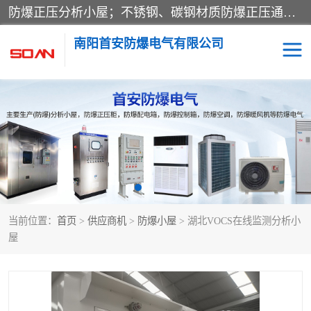
防爆正压分析小屋；不锈钢、碳钢材质防爆正压通风柜，分上下、左右、外挂三种款式；立式、挂式防爆配电柜体；不锈钢、碳钢防爆变频、磁力、星三角启动器；不锈钢、碳钢、铸铝防爆控制箱柜；可操作按键、多块式防爆仪表箱；多材质防爆接线箱；台式防爆电脑、防爆监视器。产品适配石油、化工、煤炭、电力、纺织、酿酒、航天、铁路、冶金、船舶、消防、市政等多行业工况使用。
南阳首安防爆电气有限公司
防爆小屋
防爆正压柜
防爆空调
防爆配电箱
防爆控制箱
防爆接线箱
当前位置：
首页
>
供应商机
>
防爆小屋
> 湖北VOCS在线监测分析小
防爆操作柱
防爆监视显示器
屋
防爆检修箱
防爆暖风机