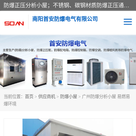
防爆正压分析小屋；不锈钢、碳钢材质防爆正压通风柜，分上下、左右、外挂三种款式；立式、挂式防爆配电柜体；不锈钢、碳钢防爆变频、磁力、星三角启动器；不锈钢、碳钢、铸铝防爆控制箱柜；可操作按键、多块式防爆仪表箱；多材质防爆接线箱；台式防爆电脑、防爆监视器。产品适配石油、化工、煤炭、电力、纺织、酿酒、航天、铁路、冶金、船舶、消防、市政等多行业工况使用。
南阳首安防爆电气有限公司
防爆小屋
防爆正压柜
防爆空调
防爆配电箱
防爆控制箱
防爆接线箱
当前位置：
首页
>
供应商机
>
防爆小屋
> 广州防爆分析小屋 易燃易
防爆操作柱
防爆监视显示器
爆环境
防爆检修箱
防爆暖风机