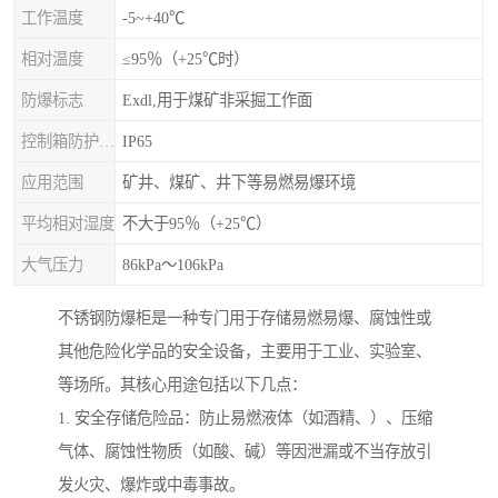
工作温度
-5~+40℃
相对温度
≤95％（+25℃时）
防爆标志
Exdl,用于煤矿非采掘工作面
控制箱防护等级
IP65
应用范围
矿井、煤矿、井下等易燃易爆环境
平均相对湿度
不大于95％（+25℃）
大气压力
86kPa～106kPa
不锈钢防爆柜是一种专门用于存储易燃易爆、腐蚀性或
其他危险化学品的安全设备，主要用于工业、实验室、
等场所。其核心用途包括以下几点：
1. 安全存储危险品：防止易燃液体（如酒精、）、压缩
气体、腐蚀性物质（如酸、碱）等因泄漏或不当存放引
发火灾、爆炸或中毒事故。