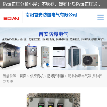
防爆正压分析小屋；不锈钢、碳钢材质防爆正压通风柜，分上下、左右、外挂三种款式；立式、挂式防爆配电柜体；不锈钢、碳钢防爆变频、磁力、星三角启动器；不锈钢、碳钢、铸铝防爆控制箱柜；可操作按键、多块式防爆仪表箱；多材质防爆接线箱；台式防爆电脑、防爆监视器。产品适配石油、化工、煤炭、电力、纺织、酿酒、航天、铁路、冶金、船舶、消防、市政等多行业工况使用。
南阳首安防爆电气有限公司
防爆小屋
防爆正压柜
防爆空调
防爆配电箱
防爆控制箱
防爆接线箱
当前位置：
首页
>
供应商机
>
防爆控制箱
> 湖北防爆电气箱 多种控
防爆操作柱
防爆监视显示器
制系统
防爆检修箱
防爆暖风机