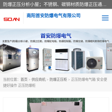
防爆正压分析小屋；不锈钢、碳钢材质防爆正压通风柜，分上下、左右、外挂三种款式；立式、挂式防爆配电柜体；不锈钢、碳钢防爆变频、磁力、星三角启动器；不锈钢、碳钢、铸铝防爆控制箱柜；可操作按键、多块式防爆仪表箱；多材质防爆接线箱；台式防爆电脑、防爆监视器。产品适配石油、化工、煤炭、电力、纺织、酿酒、航天、铁路、冶金、船舶、消防、市政等多行业工况使用。
南阳首安防爆电气有限公司
防爆小屋
防爆正压柜
防爆空调
防爆配电箱
防爆控制箱
防爆接线箱
当前位置：
首页
>
供应商机
>
防爆正压柜
> 正压防爆电气箱 安全便
防爆操作柱
防爆监视显示器
捷好操作 正压防爆柜
防爆检修箱
防爆暖风机