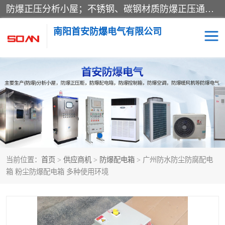
防爆正压分析小屋；不锈钢、碳钢材质防爆正压通风柜，分上下、左右、外挂三种款式；立式、挂式防爆配电柜体；不锈钢、碳钢防爆变频、磁力、星三角启动器；不锈钢、碳钢、铸铝防爆控制箱柜；可操作按键、多块式防爆仪表箱；多材质防爆接线箱；台式防爆电脑、防爆监视器。产品适配石油、化工、煤炭、电力、纺织、酿酒、航天、铁路、冶金、船舶、消防、市政等多行业工况使用。
南阳首安防爆电气有限公司
防爆小屋
防爆正压柜
防爆空调
防爆配电箱
防爆控制箱
防爆接线箱
当前位置：
首页
>
供应商机
>
防爆配电箱
> 广州防水防尘防腐配电
防爆操作柱
防爆监视显示器
箱 粉尘防爆配电箱 多种使用环境
防爆检修箱
防爆暖风机