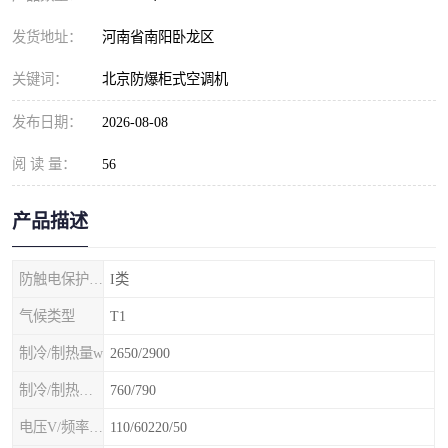
发货地址：
河南省南阳卧龙区
关键词：
北京防爆柜式空调机
发布日期：
2026-08-08
阅 读 量：
56
产品描述
防触电保护等级
I类
气候类型
T1
制冷/制热量w
2650/2900
制冷/制热额定功率W
760/790
电压V/频率Hz
110/60220/50