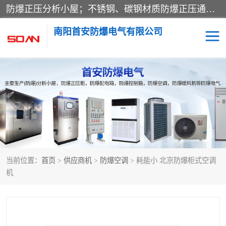
防爆正压分析小屋；不锈钢、碳钢材质防爆正压通风柜，分上下、左右、外挂三种款式；立式、挂式防爆配电柜体；不锈钢、碳钢防爆变频、磁力、星三角启动器；不锈钢、碳钢、铸铝防爆控制箱柜；可操作按键、多块式防爆仪表箱；多材质防爆接线箱；台式防爆电脑、防爆监视器。产品适配石油、化工、煤炭、电力、纺织、酿酒、航天、铁路、冶金、船舶、消防、市政等多行业工况使用。
南阳首安防爆电气有限公司
防爆小屋
防爆正压柜
防爆空调
防爆配电箱
防爆控制箱
防爆接线箱
当前位置：
首页
>
供应商机
>
防爆空调
> 耗能小 北京防爆柜式空调
防爆操作柱
防爆监视显示器
机
防爆检修箱
防爆暖风机