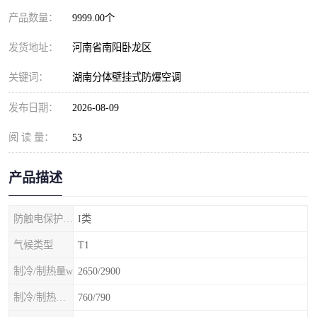
产品数量：
9999.00个
发货地址：
河南省南阳卧龙区
关键词：
湖南分体壁挂式防爆空调
发布日期：
2026-08-09
阅 读 量：
53
产品描述
防触电保护等级
I类
气候类型
T1
制冷/制热量w
2650/2900
制冷/制热额定功率W
760/790