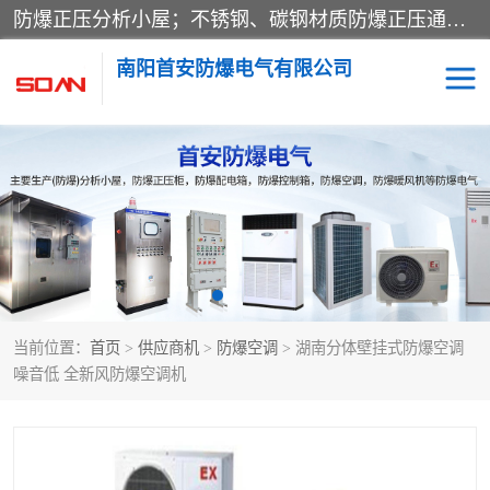
防爆正压分析小屋；不锈钢、碳钢材质防爆正压通风柜，分上下、左右、外挂三种款式；立式、挂式防爆配电柜体；不锈钢、碳钢防爆变频、磁力、星三角启动器；不锈钢、碳钢、铸铝防爆控制箱柜；可操作按键、多块式防爆仪表箱；多材质防爆接线箱；台式防爆电脑、防爆监视器。产品适配石油、化工、煤炭、电力、纺织、酿酒、航天、铁路、冶金、船舶、消防、市政等多行业工况使用。
南阳首安防爆电气有限公司
防爆小屋
防爆正压柜
防爆空调
防爆配电箱
防爆控制箱
防爆接线箱
当前位置：
首页
>
供应商机
>
防爆空调
> 湖南分体壁挂式防爆空调
防爆操作柱
防爆监视显示器
噪音低 全新风防爆空调机
防爆检修箱
防爆暖风机