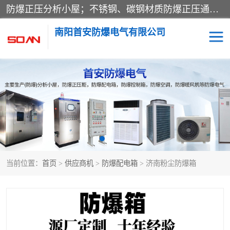
防爆正压分析小屋；不锈钢、碳钢材质防爆正压通风柜，分上下、左右、外挂三种款式；立式、挂式防爆配电柜体；不锈钢、碳钢防爆变频、磁力、星三角启动器；不锈钢、碳钢、铸铝防爆控制箱柜；可操作按键、多块式防爆仪表箱；多材质防爆接线箱；台式防爆电脑、防爆监视器。产品适配石油、化工、煤炭、电力、纺织、酿酒、航天、铁路、冶金、船舶、消防、市政等多行业工况使用。
南阳首安防爆电气有限公司
防爆小屋
防爆正压柜
防爆空调
防爆配电箱
防爆控制箱
防爆接线箱
当前位置：
首页
>
供应商机
>
防爆配电箱
> 济南粉尘防爆箱
防爆操作柱
防爆监视显示器
防爆检修箱
防爆暖风机