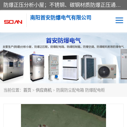
防爆正压分析小屋；不锈钢、碳钢材质防爆正压通风柜，分上下、左右、外挂三种款式；立式、挂式防爆配电柜体；不锈钢、碳钢防爆变频、磁力、星三角启动器；不锈钢、碳钢、铸铝防爆控制箱柜；可操作按键、多块式防爆仪表箱；多材质防爆接线箱；台式防爆电脑、防爆监视器。产品适配石油、化工、煤炭、电力、纺织、酿酒、航天、铁路、冶金、船舶、消防、市政等多行业工况使用。
南阳首安防爆电气有限公司
防爆小屋
防爆正压柜
防爆空调
防爆配电箱
防爆控制箱
防爆接线箱
当前位置：
首页
>
供应商机
> 防腐防尘配电箱 防爆配电柜
防爆操作柱
防爆监视显示器
防爆检修箱
防爆暖风机