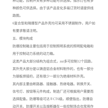
种功能，控制开关有多种功能可供选择。指示灯也有多
种颜色可供选择。由于该产品变化多端订货时请提供线
路图。
6
复合型和隔爆型产品外壳均可采用不锈钢制作，用户如
有要求敬请注明。
五、模块构成
防爆控制箱主要包括用于控制照明系统的照明配电箱和
用于控制动力系统的动力箱。
这类产品大部分结构为组合式，
zui
多可控制
12
个回路，
其外壳大部分是以铸造铝合金材料制作的，也有一部分
为钢板焊接的，还有很少一部分为绝缘材料外壳。
其内部主要由断路器、接触器、热继电器。转换开关、
信号灯、按钮等元件构成，制造厂还可根掘用户需要而
选择配备。防爆等级可达
Ⅱ
CT6
级。顺便指出，防爆自
动开关、防爆开关以及熔断器在一些控制场合也常用作