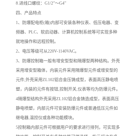
8.
进线口螺纹：
G1/2
”～
G4
”
四、产品特点
1
、防爆配电柜
(
箱
)
内部可安装各种仪表、低压电器、变
频器、
PLC
、软启动器、计算机控制系统等可实现多种
就地操作和远程控制。
2
、电压等级可从
220V-1140VAC
。
3
、防爆控制箱一般有增安型型和隔爆型两种结构。外壳
采用增安型箱体，内装元件采用隔爆型元件或增安型的
元件
;
外壳采用
ZL102
铝合金压铸成型，表面高压静电喷
塑，内装的元件有按钮
,
控制开关
,
仪表等均为防爆元件。
4
隔爆型结构外壳采用
ZL102
铝合金铸造成型，表面高压
静电喷塑，内部元件可安装防爆元件或普通低压元件如
继电器
,
温控仪或各种功能模块。
5
控制箱内部元件可根据用户的要求进行排列，可实现多