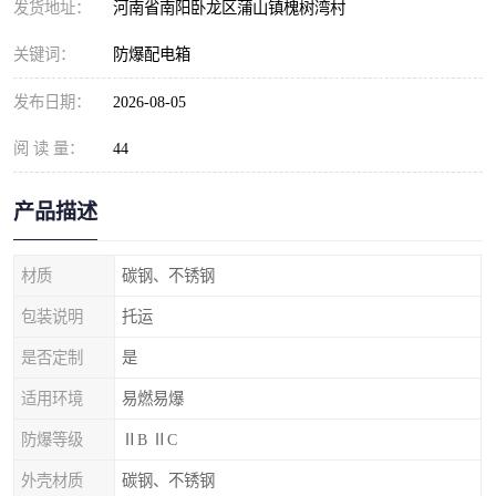
发货地址：
河南省南阳卧龙区蒲山镇槐树湾村
关键词：
防爆配电箱
发布日期：
2026-08-05
阅 读 量：
44
产品描述
材质
碳钢、不锈钢
包装说明
托运
是否定制
是
适用环境
易燃易爆
防爆等级
ⅡB ⅡC
外壳材质
碳钢、不锈钢