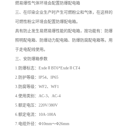
燃易爆性气体环境会配置防爆配电箱
三、在印染企业生产时产生可燃粉尘和气体，在这样的
可燃性粉尘环境会配置防爆配电箱。
具有防止发生易燃易爆性能的配电箱，按功能有：防爆
照明配电箱、防爆动力配电箱、防爆防腐配电箱等。用
于走电配线使用。
三、安防爆箱参数
1.
防爆标志：
Exde
Ⅱ
BT6*Exde
Ⅱ
CT4
2.
防护等级：
IP54
、
IP65
3.
防腐等级：
WF2
、
WF1
4.
使用类别：
AC-3
、
AC-4
5.
额定电压：
220V/380V
6.
额定电流：
10A-100A
7.
电缆外径：Φ
10mm
～Φ
26mm