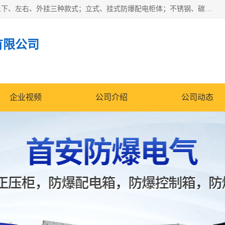
防爆正压分析小屋；不锈钢、碳钢材质防爆正压通风柜，分上下、左右、外挂三种款式；立式、挂式防爆配电柜体；不锈钢、碳钢防爆变频、磁力、星三角启动器；不锈钢、碳钢、铸铝防爆控制箱柜；可操作按键、多块式防爆仪表箱；多材质防爆接线箱；台式防爆电脑、防爆监视器。产品适配石油、化工、煤炭、电力、纺织、酿酒、航天、铁路、冶金、船舶、消防、市政等多行业工况使用。
有限公司
企业视频
公司介绍
公司动态