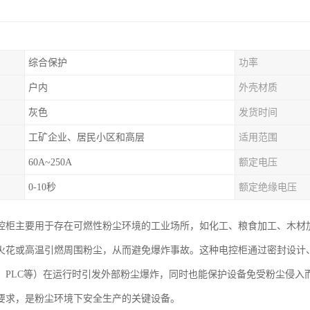
综合保护
功率
户内
外壳材质
灰色
发货时间
工矿企业、居民小区和高层
适用范围
60A~250A
额定电压
0-10秒
额定绝缘电压
控柜主要用于存在可燃性粉尘环境的工业场所，如化工、粮食加工、木材
火花或高温引燃周围粉尘，从而避免爆炸事故。这种电控柜通过密封设计
、PLC等）在运行时引发外部粉尘爆炸，同时也能保护设备免受粉尘侵入而损
要求，是粉尘环境下安全生产的关键设备。