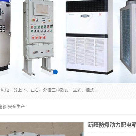
防爆正压分析小屋；不锈钢、碳钢材质防爆正压通风柜，分上下、左右、外挂三种款式；立式、挂式防爆配电柜体；不锈钢、碳钢防爆变频、磁力、星三角启动器；不锈钢、碳钢、铸铝防爆控制箱柜；可操作按键、多块式防爆仪表箱；多材质防爆接线箱；台式防爆电脑、防爆监视器。产品适配石油、化工、煤炭、电力、纺织、酿酒、航天、铁路、冶金、船舶、消防、市政等多行业工况使用。
电箱 安全生产
新疆防爆动力配电箱