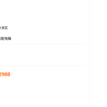
卧龙区
力配电箱
2908