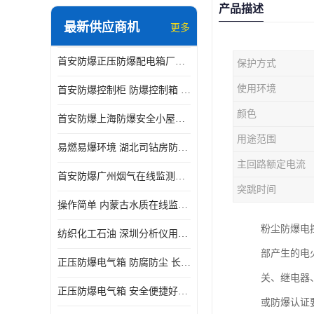
产品描述
最新供应商机
更多
首安防爆正压防爆配电箱厂家直供
保护方式
使用环境
首安防爆控制柜 防爆控制箱 厂家直售
颜色
首安防爆上海防爆安全小屋厂家直售
用途范围
易燃易爆环境 湖北司钻房防爆分析小屋
主回路额定电流
首安防爆广州烟气在线监测防爆分析小屋厂家直售
突跳时间
操作简单 内蒙古水质在线监测防爆小屋
粉尘防爆电
纺织化工石油 深圳分析仪用防爆小屋
部产生的电
正压防爆电气箱 防腐防尘 长沙正压型防爆电箱
关、继电器
正压防爆电气箱 安全便捷好操作 深圳防爆电气柜
或防爆认证