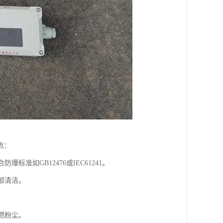
点：
准如GB12476或IEC61241。
部清洁。
。
燃粉尘。