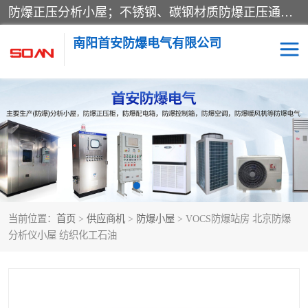
防爆正压分析小屋；不锈钢、碳钢材质防爆正压通风柜，分上下、左右、外挂三种款式；立式、挂式防爆配电柜体；不锈钢、碳钢防爆变频、磁力、星三角启动器；不锈钢、碳钢、铸铝防爆控制箱柜；可操作按键、多块式防爆仪表箱；多材质防爆接线箱；台式防爆电脑、防爆监视器。产品适配石油、化工、煤炭、电力、纺织、酿酒、航天、铁路、冶金、船舶、消防、市政等多行业工况使用。
南阳首安防爆电气有限公司
防爆小屋
防爆正压柜
防爆空调
防爆配电箱
防爆控制箱
防爆接线箱
当前位置：
首页
>
供应商机
>
防爆小屋
> VOCS防爆站房 北京防爆
防爆操作柱
防爆监视显示器
分析仪小屋 纺织化工石油
防爆检修箱
防爆暖风机