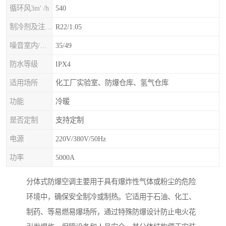
循环风3m' /h
540
制冷剂及注入量kg
R22/1.05
噪音室内/室外B(A>
35/49
防水等级
IPX4
适用场所
化工厂实验室、防爆仓库、氢气仓库
功能
冷暖
是否定制
支持定制
电源
220V/380V/50Hz
功率
5000A
分体式防爆空调主要用于具有爆炸性气体或粉尘的危险
环境中，确保安全制冷或制热。它适用于石油、化工、
制药、等易燃易爆场所，通过特殊防爆设计防止电火花