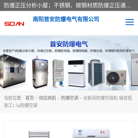
防爆正压分析小屋；不锈钢、碳钢材质防爆正压通风柜，分上下、左右、外挂三种款式；立式、挂式防爆配电柜体；不锈钢、碳钢防爆变频、磁力、星三角启动器；不锈钢、碳钢、铸铝防爆控制箱柜；可操作按键、多块式防爆仪表箱；多材质防爆接线箱；台式防爆电脑、防爆监视器。产品适配石油、化工、煤炭、电力、纺织、酿酒、航天、铁路、冶金、船舶、消防、市政等多行业工况使用。
南阳首安防爆电气有限公司
防爆小屋
防爆正压柜
防爆空调
防爆配电箱
防爆控制箱
防爆接线箱
当前位置：
首页
>
供应商机
>
防爆空调
> 全新风防爆空调机 噪音低
防爆操作柱
防爆监视显示器
浙江1.5p防爆空调
防爆检修箱
防爆暖风机