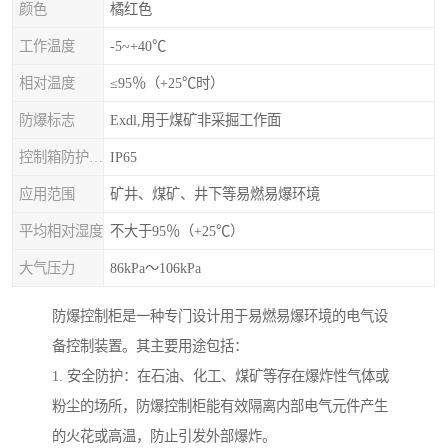
颜色
橘红色
工作温度
-5~+40℃
相对温度
≤95％（+25℃时）
防爆标志
Exdl,用于煤矿非采掘工作面
控制箱防护等级
IP65
应用范围
矿井、煤矿、井下等易燃易爆环境
平均相对湿度
不大于95％（+25℃）
大气压力
86kPa～106kPa
防爆控制柜是一种专门设计用于易燃易爆环境的电气设
备控制装置。其主要用途包括：
1. 安全防护：在石油、化工、煤矿等存在爆炸性气体或
粉尘的场所，防爆控制柜能有效隔离内部电气元件产生
的火花或高温，防止引发外部爆炸。