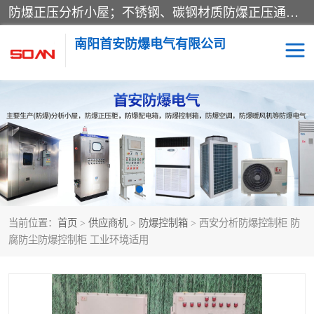
防爆正压分析小屋；不锈钢、碳钢材质防爆正压通风柜，分上下、左右、外挂三种款式；立式、挂式防爆配电柜体；不锈钢、碳钢防爆变频、磁力、星三角启动器；不锈钢、碳钢、铸铝防爆控制箱柜；可操作按键、多块式防爆仪表箱；多材质防爆接线箱；台式防爆电脑、防爆监视器。产品适配石油、化工、煤炭、电力、纺织、酿酒、航天、铁路、冶金、船舶、消防、市政等多行业工况使用。
南阳首安防爆电气有限公司
防爆小屋
防爆正压柜
防爆空调
防爆配电箱
防爆控制箱
防爆接线箱
当前位置：
首页
>
供应商机
>
防爆控制箱
> 西安分析防爆控制柜 防
防爆操作柱
防爆监视显示器
腐防尘防爆控制柜 工业环境适用
防爆检修箱
防爆暖风机