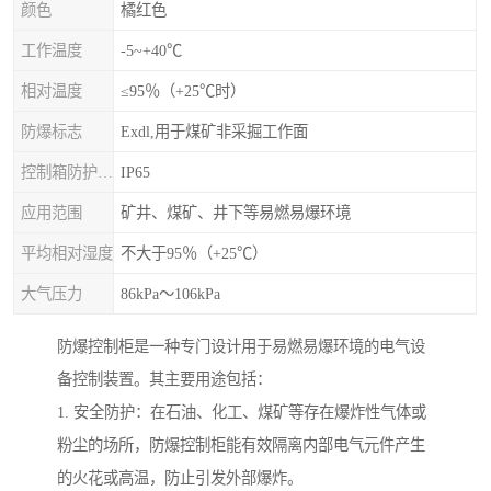
颜色
橘红色
工作温度
-5~+40℃
相对温度
≤95％（+25℃时）
防爆标志
Exdl,用于煤矿非采掘工作面
控制箱防护等级
IP65
应用范围
矿井、煤矿、井下等易燃易爆环境
平均相对湿度
不大于95％（+25℃）
大气压力
86kPa～106kPa
防爆控制柜是一种专门设计用于易燃易爆环境的电气设
备控制装置。其主要用途包括：
1. 安全防护：在石油、化工、煤矿等存在爆炸性气体或
粉尘的场所，防爆控制柜能有效隔离内部电气元件产生
的火花或高温，防止引发外部爆炸。