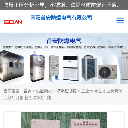
防爆正压分析小屋；不锈钢、碳钢材质防爆正压通风柜，分上下、左右、外挂三种款式；立式、挂式防爆配电柜体；不锈钢、碳钢防爆变频、磁力、星三角启动器；不锈钢、碳钢、铸铝防爆控制箱柜；可操作按键、多块式防爆仪表箱；多材质防爆接线箱；台式防爆电脑、防爆监视器。产品适配石油、化工、煤炭、电力、纺织、酿酒、航天、铁路、冶金、船舶、消防、市政等多行业工况使用。
南阳首安防爆电气有限公司
防爆小屋
防爆正压柜
防爆空调
防爆配电箱
防爆控制箱
防爆接线箱
当前位置：
首页
>
供应商机
>
防爆控制箱
> 工业环境适用 西安防爆
防爆操作柱
防爆监视显示器
变频控制箱 粉尘防爆控制柜
防爆检修箱
防爆暖风机