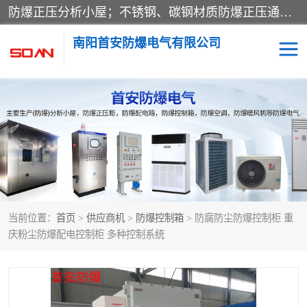
防爆正压分析小屋；不锈钢、碳钢材质防爆正压通风柜，分上下、左右、外挂三种款式；立式、挂式防爆配电柜体；不锈钢、碳钢防爆变频、磁力、星三角启动器；不锈钢、碳钢、铸铝防爆控制箱柜；可操作按键、多块式防爆仪表箱；多材质防爆接线箱；台式防爆电脑、防爆监视器。产品适配石油、化工、煤炭、电力、纺织、酿酒、航天、铁路、冶金、船舶、消防、市政等多行业工况使用。
南阳首安防爆电气有限公司
防爆小屋
防爆正压柜
防爆空调
防爆配电箱
防爆控制箱
防爆接线箱
当前位置：
首页
>
供应商机
>
防爆控制箱
> 防腐防尘防爆控制柜 重
防爆操作柱
防爆监视显示器
庆粉尘防爆配电控制柜 多种控制系统
防爆检修箱
防爆暖风机